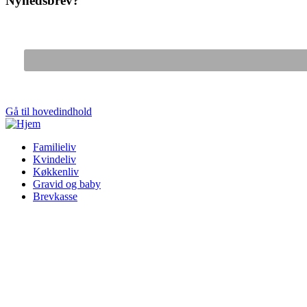
Nyhedsbrev?
Gå til hovedindhold
Familieliv
Kvindeliv
Køkkenliv
Gravid og baby
Brevkasse