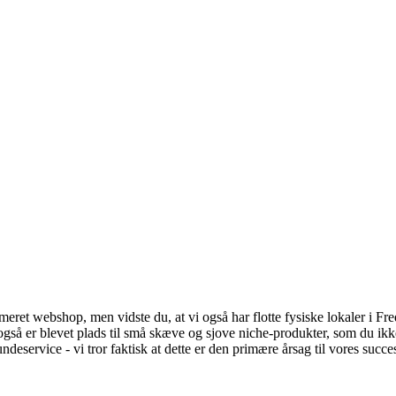
t webshop, men vidste du, at vi også har flotte fysiske lokaler i Frede
så er blevet plads til små skæve og sjove niche-produkter, som du ikke
kundeservice - vi tror faktisk at dette er den primære årsag til vores succe