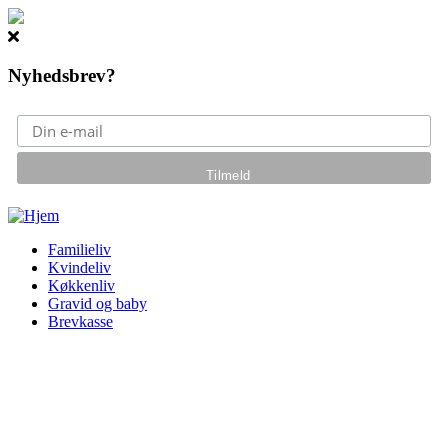
Nyhedsbrev?
Gå til hovedindhold
Familieliv
Kvindeliv
Køkkenliv
Gravid og baby
Brevkasse