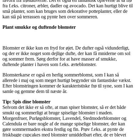
favorit fra frøstativerne. Det er også en fantastisk oplevelse at så frø
fra f.eks. citroner, æbler, dadler og avocado. Det kan hurtigt blive til
små planter, som kan bruges som dekorative potteplanter, eller de
kan stå på terrassen og pynte hen over sommeren.
Plant smukke og duftende blomster
Blomster er ikke kun en fryd for øjet. De dufter også vidunderligt,
og der er ikke noget som dejlige dufte, der kan få mniderne om sol
og sommer frem. Sørg derfor for at have masser af smukke,
duftende planter i haven som f.eks. ærteblomster.
Blomsterkarse er også en herlig sommerblomst, som I kan så
allerede i maj og som meget hurtigt begynder sin fantastiske vækst.
Efter blomstringen kommer de karakteristiske frø til syne, som I kan
samle og gemme dem til næste år.
Tip: Spis dine blomster
Selvom det ikke er så ofte, at man spiser blomster, så er det både
smukt og sommerligt at bruge spiselige blomster i maden.
Morgenfruer, Purløgsblomster, Lavendel, Stedmoderblomster og
Calendula er bare nogle af de mange spiselige blomster, der kan
gøre sommermaden ekstra festlig og fin. Prøv f.eks. at pynte de
friskbagte cupcakes med blomster umiddelbart efter, de er blevet