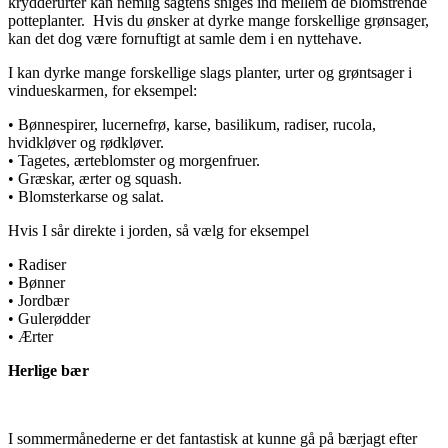
krydderurter kan nemlig sagtens sniges ind mellem de blomstrende
potteplanter. Hvis du ønsker at dyrke mange forskellige grønsager,
kan det dog være fornuftigt at samle dem i en nyttehave.
I kan dyrke mange forskellige slags planter, urter og grøntsager i
vindueskarmen, for eksempel:
• Bønnespirer, lucernefrø, karse, basilikum, radiser, rucola,
hvidkløver og rødkløver.
• Tagetes, ærteblomster og morgenfruer.
• Græskar, ærter og squash.
• Blomsterkarse og salat.
Hvis I sår direkte i jorden, så vælg for eksempel
• Radiser
• Bønner
• Jordbær
• Gulerødder
• Ærter
Herlige bær
I sommermånederne er det fantastisk at kunne gå på bærjagt efter