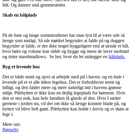
lidt. Og danner små gemmesteder.
Skab en bålplads
På de lune og lange sommeraftener har man lyst til at være ude så
længe som muligt. Så når mørket begynder at falde på og duggen
begynder at falde, er der ikke noget hyggeligere end at tænde et bål,
hvor børn og voksne kan sidde og hygge sig mens de laver snobrød
og rister marshmallows. Se her, hvor du let anlægger en
bålplads.
Byg et levende hus
Det er både nemt og sjovt at arbejde med pil i haven, og en hule i
levende pil er et alle tiders legehus. Det er forholdsvist nemt og
billigt, og den falder mere og mere naturligt ind i havens grønne
miljø. Pilehytten er ikke kun en dejlig legeplads for børnene. Hvis
den er stor nok, kan hele familien få glæde af den. Hvis I sætter
grenene i jorden nu, vil der om ikke så længe komme blade på, og
hytten vil blive helt grøn. Pilehytten kan holde i årevis og er skøn at
lege i.
Mere om:
Børneliv