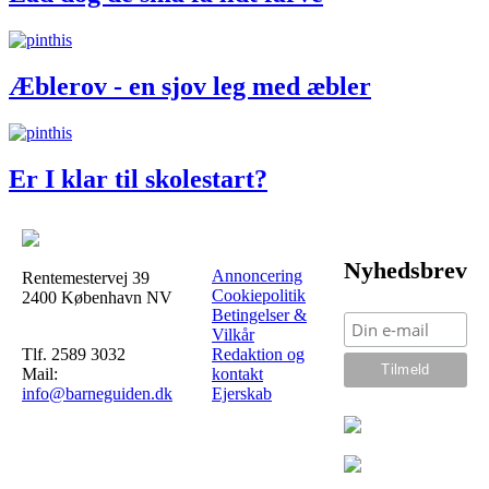
Æblerov - en sjov leg med æbler
Er I klar til skolestart?
Nyhedsbrev
Annoncering
Rentemestervej 39
Cookiepolitik
2400 København NV
Betingelser &
Vilkår
Tlf. 2589 3032
Redaktion og
Mail:
kontakt
info@barneguiden.dk
Ejerskab