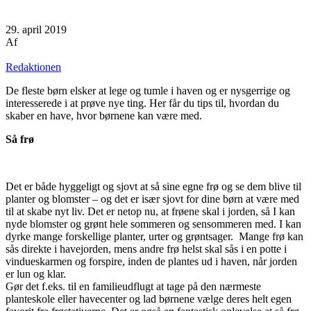
29. april 2019
Af
Redaktionen
De fleste børn elsker at lege og tumle i haven og er nysgerrige og
interesserede i at prøve nye ting. Her får du tips til, hvordan du
skaber en have, hvor børnene kan være med.
Så frø
Det er både hyggeligt og sjovt at så sine egne frø og se dem blive til
planter og blomster – og det er især sjovt for dine børn at være med
til at skabe nyt liv. Det er netop nu, at frøene skal i jorden, så I kan
nyde blomster og grønt hele sommeren og sensommeren med. I kan
dyrke mange forskellige planter, urter og grøntsager. Mange frø kan
sås direkte i havejorden, mens andre frø helst skal sås i en potte i
vindueskarmen og forspire, inden de plantes ud i haven, når jorden
er lun og klar.
Gør det f.eks. til en familieudflugt at tage på den nærmeste
planteskole eller havecenter og lad børnene vælge deres helt egen