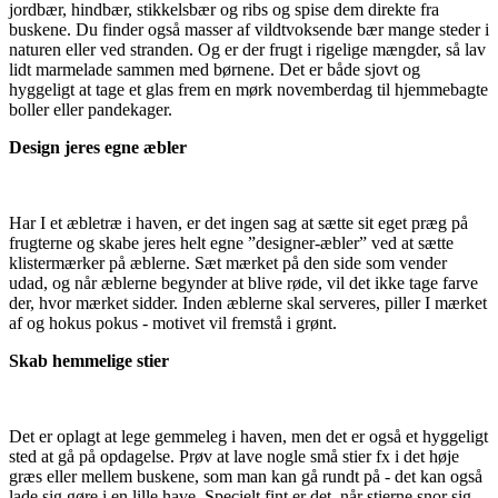
jordbær, hindbær, stikkelsbær og ribs og spise dem direkte fra
buskene. Du finder også masser af vildtvoksende bær mange steder i
naturen eller ved stranden. Og er der frugt i rigelige mængder, så lav
lidt marmelade sammen med børnene. Det er både sjovt og
hyggeligt at tage et glas frem en mørk novemberdag til hjemmebagte
boller eller pandekager.
Design jeres egne æbler
Har I et æbletræ i haven, er det ingen sag at sætte sit eget præg på
frugterne og skabe jeres helt egne ”designer-æbler” ved at sætte
klistermærker på æblerne. Sæt mærket på den side som vender
udad, og når æblerne begynder at blive røde, vil det ikke tage farve
der, hvor mærket sidder. Inden æblerne skal serveres, piller I mærket
af og hokus pokus - motivet vil fremstå i grønt.
Skab hemmelige stier
Det er oplagt at lege gemmeleg i haven, men det er også et hyggeligt
sted at gå på opdagelse. Prøv at lave nogle små stier fx i det høje
græs eller mellem buskene, som man kan gå rundt på - det kan også
lade sig gøre i en lille have. Specielt fint er det, når stierne snor sig