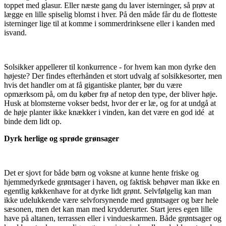
toppet med glasur. Eller næste gang du laver isterninger, så prøv at
lægge en lille spiselig blomst i hver. På den måde får du de flotteste
isterninger lige til at komme i sommerdrinksene eller i kanden med
isvand.
Solsikker appellerer til konkurrence - for hvem kan mon dyrke den
højeste? Der findes efterhånden et stort udvalg af solsikkesorter, men
hvis det handler om at få gigantiske planter, bør du være
opmærksom på, om du køber frø af netop den type, der bliver høje.
Husk at blomsterne vokser bedst, hvor der er læ, og for at undgå at
de høje planter ikke knækker i vinden, kan det være en god idé at
binde dem lidt op.
Dyrk herlige og sprøde grønsager
Det er sjovt for både børn og voksne at kunne hente friske og
hjemmedyrkede grøntsager i haven, og faktisk behøver man ikke en
egentlig køkkenhave for at dyrke lidt grønt. Selvfølgelig kan man
ikke udelukkende være selvforsynende med grøntsager og bær hele
sæsonen, men det kan man med krydderurter. Start jeres egen lille
have på altanen, terrassen eller i vindueskarmen. Både grøntsager og