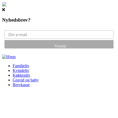
Nyhedsbrev?
Gå til hovedindhold
Familieliv
Kvindeliv
Køkkenliv
Gravid og baby
Brevkasse