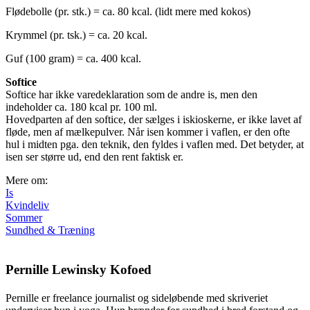
Flødebolle (pr. stk.) = ca. 80 kcal. (lidt mere med kokos)
Krymmel (pr. tsk.) = ca. 20 kcal.
Guf (100 gram) = ca. 400 kcal.
Softice
Softice har ikke varedeklaration som de andre is, men den
indeholder ca. 180 kcal pr. 100 ml.
Hovedparten af den softice, der sælges i iskioskerne, er ikke lavet af
fløde, men af mælkepulver. Når isen kommer i vaflen, er den ofte
hul i midten pga. den teknik, den fyldes i vaflen med. Det betyder, at
isen ser større ud, end den rent faktisk er.
Mere om:
Is
Kvindeliv
Sommer
Sundhed & Træning
Pernille Lewinsky Kofoed
Pernille er freelance journalist og sideløbende med skriveriet