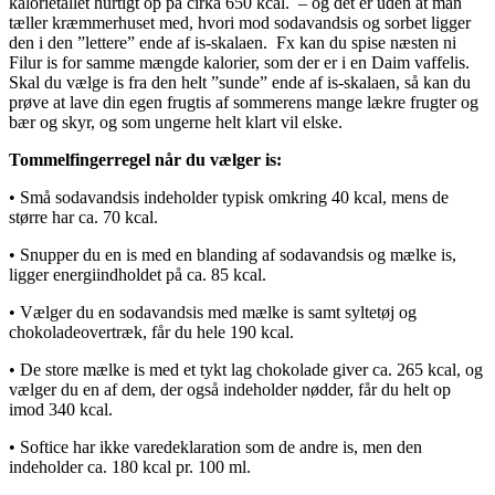
kalorietallet hurtigt op på cirka 650 kcal. – og det er uden at man
tæller kræmmerhuset med, hvori mod sodavandsis og sorbet ligger
den i den ”lettere” ende af is-skalaen. Fx kan du spise næsten ni
Filur is for samme mængde kalorier, som der er i en Daim vaffelis.
Skal du vælge is fra den helt ”sunde” ende af is-skalaen, så kan du
prøve at lave din egen frugtis af sommerens mange lækre frugter og
bær og skyr, og som ungerne helt klart vil elske.
Tommelfingerregel når du vælger is:
• Små sodavandsis indeholder typisk omkring 40 kcal, mens de
større har ca. 70 kcal.
• Snupper du en is med en blanding af sodavandsis og mælke is,
ligger energiindholdet på ca. 85 kcal.
• Vælger du en sodavandsis med mælke is samt syltetøj og
chokoladeovertræk, får du hele 190 kcal.
• De store mælke is med et tykt lag chokolade giver ca. 265 kcal, og
vælger du en af dem, der også indeholder nødder, får du helt op
imod 340 kcal.
• Softice har ikke varedeklaration som de andre is, men den
indeholder ca. 180 kcal pr. 100 ml.