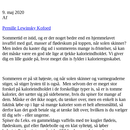
9. maj 2020
Af
Pernille Lewinsky Kofoed
Sommertid er istid, og er der noget bedre end en hjemmelavet
isvaffel med guf, masser af flødeskum på toppen, når solen skinner?
Men inden du kaster dig ud i sommerens mange is-fristelser, så kan
det måske være en god ide lige at tjekke kalorieindholdet. Vi giver
dig en lille guide på, hvor meget din is fylder i kalorieregnskabet.
Sommeren er på sit højeste, og når solen skinner og varmegraderne
stiger, så stiger lysten til is også. Men selvom der er meget stor
forskel på kalorieindholdet i de forskellige typer is, så er is tomme
kalorier, der sætter sig på sidebenene, hvis du spiser for mange af
dem. Måske er det ikke noget, du tænker over, men en enkelt is kan
faktisk løbe op i lige så mange kalorier som et helt aftensmåltid, så
derfor kan det godt betale sig at tænke lidt over, hvilken is du vælger
til dig selv - eller ungerne.
Spiser du f.eks. en gammeldags vaffelis med tre kugler flødeis,
flødeskum, guf eller flødebolle og en klat syltetøj, så løber