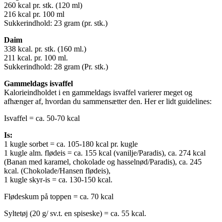
260 kcal pr. stk. (120 ml)
216 kcal pr. 100 ml
Sukkerindhold: 23 gram (pr. stk.)
Daim
338 kcal. pr. stk. (160 ml.)
211 kcal. pr. 100 ml.
Sukkerindhold: 28 gram (Pr. stk.)
Gammeldags isvaffel
Kalorieindholdet i en gammeldags isvaffel varierer meget og
afhænger af, hvordan du sammensætter den. Her er lidt guidelines:
Isvaffel = ca. 50-70 kcal
Is:
1 kugle sorbet = ca. 105-180 kcal pr. kugle
1 kugle alm. flødeis = ca. 155 kcal (vanilje/Paradis), ca. 274 kcal
(Banan med karamel, chokolade og hasselnød/Paradis), ca. 245
kcal. (Chokolade/Hansen flødeis),
1 kugle skyr-is = ca. 130-150 kcal.
Flødeskum på toppen = ca. 70 kcal
Syltetøj (20 g/ sv.t. en spiseske) = ca. 55 kcal.