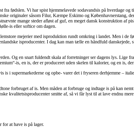
mest fra fødslen. Vi har spist hjemmelavede sodavandsis på hverdage og t
 de danske originaler såsom Filur, Kæmpe Eskimo og Københavnerstang, de
tnævnte mange steder aﬂøst af guf, en meget dansk konstruktion af pi
ølle-is eller softice om dagen.
mstore mejerier med isproduktion rundt omkring i landet. Men i de følg
nlandske isproducenter. I dag kan man tælle en håndfuld danskejede, s
n. Og en snart fuldendt skala af forretninger ser dagens lys. Lige fra t
remium“-is, en is, der er produceret uden skelen til kalorier, og en is, der
vis is i supermarkederne og opbe- varer det i fryseren derhjemme – italie
nedtone forbruget af is. Men måden at forbruge og indtage is på kan nem
ke kvalitetsisproducenter smitte af, så vi får lyst til at lave endnu me
 for at have is på lager.