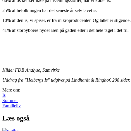
66% af os tænker ikke på tilsætningsstoffer, når vi køber is.
25% af befolkningen har det seneste år selv lavet is.
10% af den is, vi spiser, er fra mikroproducenter. Og tallet er stigende.
41% af storbyboere nyder isen på gaden eller i det hele taget i det fri.
Kilde: FDB Analyse, Samvirke
Uddrag fra "Heibergs Is" udgivet på Lindhardt & Ringhof. 208 sider. 
Mere om:
Is
Sommer
Familieliv
Læs også