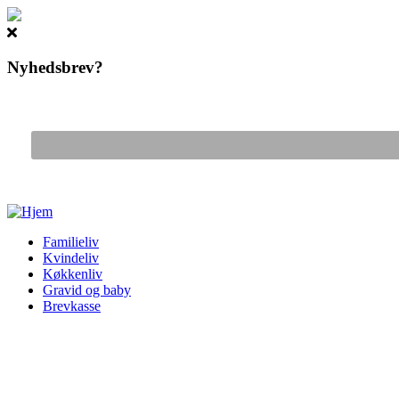
Nyhedsbrev?
Gå til hovedindhold
Familieliv
Kvindeliv
Køkkenliv
Gravid og baby
Brevkasse