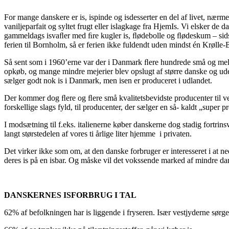
For mange danskere er is, ispinde og isdesserter en del af livet, nær
vaniljeparfait og syltet frugt eller islagkage fra HjemIs. Vi elsker
gammeldags isvaﬂer med ﬁre kugler is, ﬂødebolle og ﬂødeskum – sids
ferien til Bornholm, så er ferien ikke fuldendt uden mindst én Krølle-B
Så sent som i 1960’erne var der i Danmark ﬂere hundrede små og melle
opkøb, og mange mindre mejerier blev opslugt af større danske og ude
sælger godt nok is i Danmark, men isen er produceret i udlandet.
Der kommer dog ﬂere og ﬂere små kvalitetsbevidste producenter til verde
forskellige slags fyld, til producenter, der sælger en så- kaldt „super p
I modsætning til f.eks. italienerne køber danskerne dog stadig fortrins
langt størstedelen af vores ti årlige liter hjemme i privaten.
Det virker ikke som om, at den danske forbruger er interesseret i at 
deres is på en isbar. Og måske vil det vokssende marked af mindre dans
DANSKERNES ISFORBRUG I TAL
62% af befolkningen har is liggende i fryseren. Især vestjyderne sørger