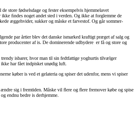
il de store fødselsdage og fester eksempelvis hjemmelavet
r ikke ﬁndes noget andet sted i verden. Og ikke at forglemme de
skede æggehvider, sukker og måske et farvestof. Og går sommer-
ende par årtier blev det danske ismarked kraftigt præget af salg og
tore producenter af is. De dominerende udbydere er få og store og
rendy isbarer, hvor man til sin fedtfattige yoghurtis tilvælger
 ikke har fået indpisket unødig luft.
nerne køber is ved et gelateria og spiser det udenfor, mens vi spiser
t ændre sig i fremtiden. Måske vil ﬂere og ﬂere fremover købe og spise
re og endnu bedre is derhjemme.