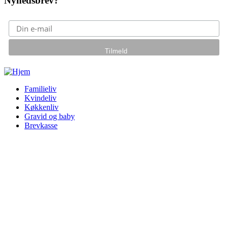
Nyhedsbrev?
Gå til hovedindhold
Familieliv
Kvindeliv
Køkkenliv
Gravid og baby
Brevkasse