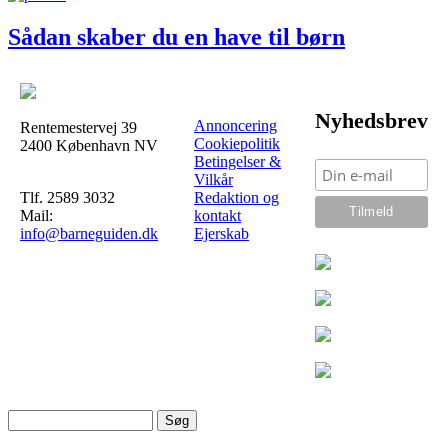
Sådan skaber du en have til børn
Nyhedsbrev
Annoncering
Rentemestervej 39
Cookiepolitik
2400 København NV
Betingelser &
Vilkår
Tlf. 2589 3032
Redaktion og
Mail:
kontakt
info@barneguiden.dk
Ejerskab
Søg
Søgefelt