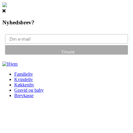
Nyhedsbrev?
Gå til hovedindhold
Familieliv
Kvindeliv
Køkkenliv
Gravid og baby
Brevkasse