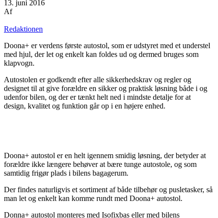
13. juni 2016
Af
Redaktionen
Doona+ er verdens første autostol, som er udstyret med et understel
med hjul, der let og enkelt kan foldes ud og dermed bruges som
klapvogn.
Autostolen er godkendt efter alle sikkerhedskrav og regler og
designet til at give forældre en sikker og praktisk løsning både i og
udenfor bilen, og der er tænkt helt ned i mindste detalje for at
design, kvalitet og funktion går op i en højere enhed.
Doona+ autostol er en helt igennem smidig løsning, der betyder at
forældre ikke længere behøver at bære tunge autostole, og som
samtidig frigør plads i bilens bagagerum.
Der findes naturligvis et sortiment af både tilbehør og pusletasker, så
man let og enkelt kan komme rundt med Doona+ autostol.
Donna+ autostol monteres med Isofixbas eller med bilens