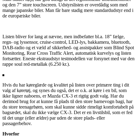
og den 7” store touchscreen. Udstyrslisten er overdådig som med
mange japanske biler. Man får bare stadig mere standardudstyr end i
de europæiske biler.
Listen bliver for lang at nævne, men indbefatter bl.a. 18” fælge,
regn- og lyssensor, cruise-control, LED-lys, bakkamera, bluetooth,
DAB-radio og et væld af sikkerhed- og assistpakker som Blind Spot
Monitoring, Rear Cross Traffic Alert, automatisk kurvelys og listen
fortsætter. Eneste ekstraudstyr testmodellen var forsynet med var den
rappe soul red-metallak (6.250 kr.).
Hvis du har køreglæde og kvalitet på listen over primære ting i dit
valg af køretøj, og synes du også, det er o.k. at køre i en bil, som
ikke ligner naboens, er Mazda CX-3 et rigtig godt valg. Har du
derimod brug for at kunne få plads til den store barnevogn bagi, har
du store teenagebørn, som skal kunne sidde rimeligt komfortabelt på
bagsædet, skal du ikke vælge CX-3. Det er en livstilsbil, som er fed
til det unge (eller ældre) par uden de store plads- eller
passagerbehov.
Hvorfor