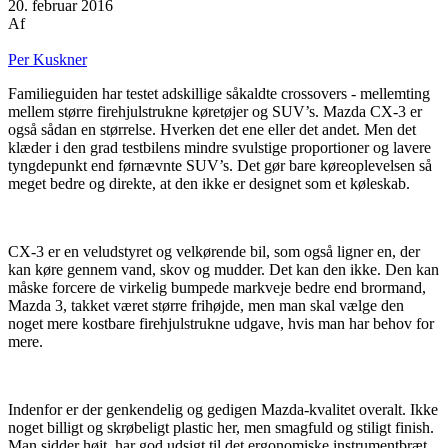
20. februar 2016
Af
Per Kuskner
Familieguiden har testet adskillige såkaldte crossovers - mellemting
mellem større firehjulstrukne køretøjer og SUV’s. Mazda CX-3 er
også sådan en størrelse. Hverken det ene eller det andet. Men det
klæder i den grad testbilens mindre svulstige proportioner og lavere
tyngdepunkt end førnævnte SUV’s. Det gør bare køreoplevelsen så
meget bedre og direkte, at den ikke er designet som et køleskab.
CX-3 er en veludstyret og velkørende bil, som også ligner en, der
kan køre gennem vand, skov og mudder. Det kan den ikke. Den kan
måske forcere de virkelig bumpede markveje bedre end brormand,
Mazda 3, takket været større frihøjde, men man skal vælge den
noget mere kostbare firehjulstrukne udgave, hvis man har behov for
mere.
Indenfor er der genkendelig og gedigen Mazda-kvalitet overalt. Ikke
noget billigt og skrøbeligt plastic her, men smagfuld og stiligt finish.
Man sidder højt, har god udsigt til det ergonomiske instrumentbræt