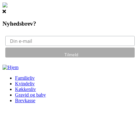
Nyhedsbrev?
Gå til hovedindhold
Familieliv
Kvindeliv
Køkkenliv
Gravid og baby
Brevkasse