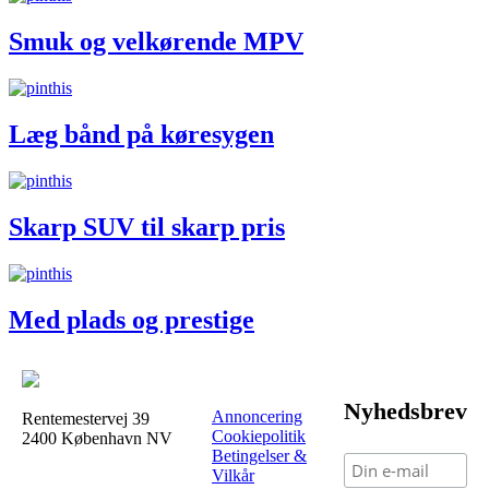
Smuk og velkørende MPV
Læg bånd på køresygen
Skarp SUV til skarp pris
Med plads og prestige
Nyhedsbrev
Annoncering
Rentemestervej 39
Cookiepolitik
2400 København NV
Betingelser &
Vilkår