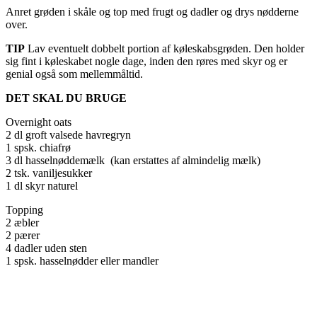
Anret grøden i skåle og top med frugt og dadler og drys nødderne
over.
TIP
Lav eventuelt dobbelt portion af køleskabsgrøden. Den holder
sig fint i køleskabet nogle dage, inden den røres med skyr og er
genial også som mellemmåltid.
DET SKAL DU BRUGE
Overnight oats
2 dl groft valsede havregryn
1 spsk. chiafrø
3 dl hasselnøddemælk (kan erstattes af almindelig mælk)
2 tsk. vaniljesukker
1 dl skyr naturel
Topping
2 æbler
2 pærer
4 dadler uden sten
1 spsk. hasselnødder eller mandler