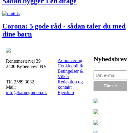
Sådan bygger I en drage
Corona: 5 gode råd - sådan taler du med
dine børn
Nyhedsbrev
Annoncering
Rentemestervej 39
Cookiepolitik
2400 København NV
Betingelser &
Vilkår
Tlf. 2589 3032
Redaktion og
Mail:
kontakt
info@barneguiden.dk
Ejerskab