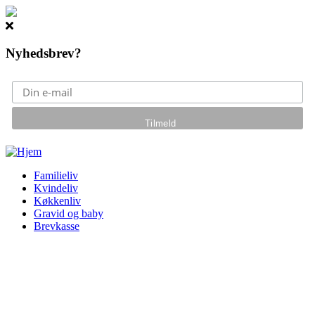
Nyhedsbrev?
Gå til hovedindhold
Familieliv
Kvindeliv
Køkkenliv
Gravid og baby
Brevkasse