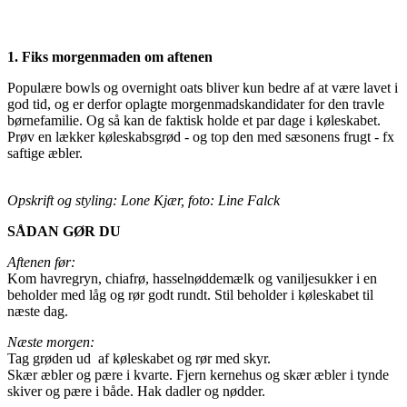
1. Fiks morgenmaden om aftenen
Populære bowls og overnight oats bliver kun bedre af at være lavet i
god tid, og er derfor oplagte morgenmadskandidater for den travle
børnefamilie. Og så kan de faktisk holde et par dage i køleskabet.
Prøv en lækker køleskabsgrød - og top den med sæsonens frugt - fx
saftige æbler.
Opskrift og styling: Lone Kjær, foto: Line Falck
SÅDAN GØR DU
Aftenen før:
Kom havregryn, chiafrø, hasselnøddemælk og vaniljesukker i en
beholder med låg og rør godt rundt. Stil beholder i køleskabet til
næste dag.
Næste morgen:
Tag grøden ud af køleskabet og rør med skyr.
Skær æbler og pære i kvarte. Fjern kernehus og skær æbler i tynde
skiver og pære i både. Hak dadler og nødder.