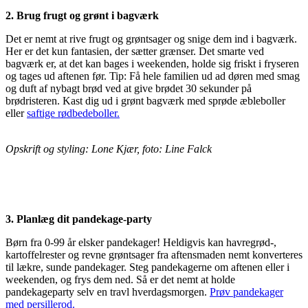
2. Brug frugt og grønt i bagværk
Det er nemt at rive frugt og grøntsager og snige dem ind i bagværk.
Her er det kun fantasien, der sætter grænser. Det smarte ved
bagværk er, at det kan bages i weekenden, holde sig friskt i fryseren
og tages ud aftenen før. Tip: Få hele familien ud ad døren med smag
og duft af nybagt brød ved at give brødet 30 sekunder på
brødristeren. Kast dig ud i grønt bagværk med sprøde æbleboller
eller
saftige rødbedeboller.
Opskrift og styling: Lone Kjær, foto: Line Falck
3. Planlæg dit pandekage-party
Børn fra 0-99 år elsker pandekager! Heldigvis kan havregrød-,
kartoffelrester og revne grøntsager fra aftensmaden nemt konverteres
til lækre, sunde pandekager. Steg pandekagerne om aftenen eller i
weekenden, og frys dem ned. Så er det nemt at holde
pandekageparty selv en travl hverdagsmorgen.
Prøv pandekager
med persillerod.