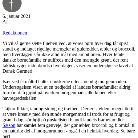
6. januar 2021
Af
Redaktionen
Vi vil så gerne sætte flueben ved, at vores børn hver dag får spist
sundt og indtaget rigelige mængder af gulerødder, æbler og broccoli,
men hverdagen står ikke altid mål med ambitionen. Hver femte
danske børnefamilie er utilfreds med den mængde grønt, der rent
faktisk ryger indenbords i hverdagen, viser en undersøgelse lavet af
Dansk Gartneri.
Især ved ét måltid halter danskerne efter - nemlig morgenmaden.
Undersøgelsen viser, at en tredjedel af landets børnefamilier aldrig
formår at få grønt på hverken morgenmadstallerkenen eller i
havregrødsskålen.
Tøjkonflikter, tandbørstning og træthed. Der er sjældent meget tid til
at være kreativ med den sunde morgenmad til trods for at frugt og
grønt i dag står højt på ønskelisten blandt landets børnefamilier.
Sæson
har samlet fem genveje, der gør æbler, broccoli og blomkål til
en naturlig del af morgenrutinen - også i en hektisk hverdag. Se bare
her!