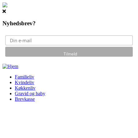
Nyhedsbrev?
Gå til hovedindhold
Familieliv
Kvindeliv
Køkkenliv
Gravid og baby
Brevkasse