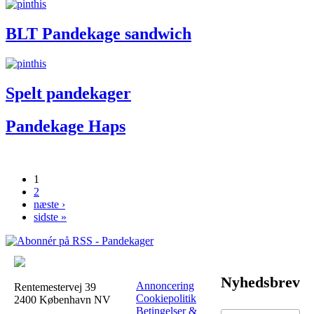
BLT Pandekage sandwich
Spelt pandekager
Pandekage Haps
1
Sider
2
næste ›
sidste »
Nyhedsbrev
Annoncering
Rentemestervej 39
Cookiepolitik
2400 København NV
Betingelser &