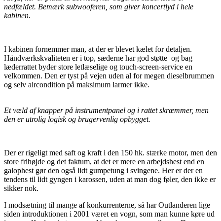
nedfældet. Bemærk subwooferen, som giver koncertlyd i hele
kabinen.
I kabinen fornemmer man, at der er blevet kælet for detaljen.
Håndværkskvaliteten er i top, sæderne har god støtte og bag
læderrattet byder store letlæselige og touch-screen-service en
velkommen. Den er tyst på vejen uden al for megen dieselbrummen
og selv aircondition på maksimum larmer ikke.
Et væld af knapper på instrumentpanel og i rattet skræmmer, men
den er utrolig logisk og brugervenlig opbygget.
Der er rigeligt med saft og kraft i den 150 hk. stærke motor, men den
store frihøjde og det faktum, at det er mere en arbejdshest end en
galophest gør den også lidt gumpetung i svingene. Her er der en
tendens til lidt gyngen i karossen, uden at man dog føler, den ikke er
sikker nok.
I modsætning til mange af konkurrenterne, så har Outlanderen lige
siden introduktionen i 2001 været en vogn, som man kunne køre ud