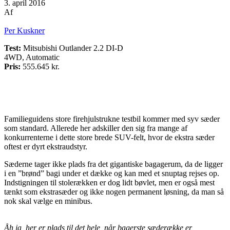
3. april 2016
Af
Per Kuskner
Test:
Mitsubishi Outlander 2.2 DI-D
4WD, Automatic
Pris:
555.645 kr.
Familieguidens store firehjulstrukne testbil kommer med syv sæder
som standard. Allerede her adskiller den sig fra mange af
konkurrenterne i dette store brede SUV-felt, hvor de ekstra sæder
oftest er dyrt ekstraudstyr.
Sæderne tager ikke plads fra det gigantiske bagagerum, da de ligger
i en ”brønd” bagi under et dække og kan med et snuptag rejses op.
Indstigningen til stolerækken er dog lidt bøvlet, men er også mest
tænkt som ekstrasæder og ikke nogen permanent løsning, da man så
nok skal vælge en minibus.
Åh ja, her er plads til det hele, når bagerste sæderække er