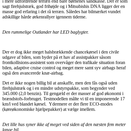
i mere udfordrende terræn end bare børnenes sandkasse. Der er som
sagt firehjulstræk, god frihøjde og i Mitsubishis DNA ligger der en
masse god erfaring i det rå terræn. Således har bilmærket vundet
adskillige hårde ørkenrallyer igennem tiderne.
Den rummelige Outlander har LED baglygter.
Der er dog ikke meget halsbrækkende chancekørsel i den civile
udgave af bilen, som byder på et hav af assistpakker såsom
frontkollisions-assistent som overvåger den trafikale situation foran
bilen, adaptive cruise control og meget mere samt syv airbags heraf
også den avancerede knæ-airbag.
Det er ikke nogen billig bil at anskaffe, men den fås også uden
firehjulstræk og i en mindre udstyrspakke, som begynder ved
345.000 (2,0 benzin). Til gengæld er der masser af god økonomi i
brændstofs-forbruget. Testmodellen målte vi til en imponerende 17
km/l ved blandet kørsel. Ydermere er der flere ECO-modes
(køreøkonomiske hjælpepakker) at vælge imellem.
Det lille hus syner ikke af meget ved siden af den næsten fem meter
lange bil.