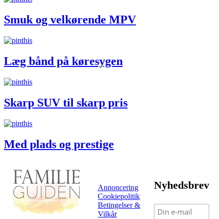
Smuk og velkørende MPV
Læg bånd på køresygen
Skarp SUV til skarp pris
Med plads og prestige
Nyhedsbrev
Annoncering
Cookiepolitik
Betingelser &
Vilkår