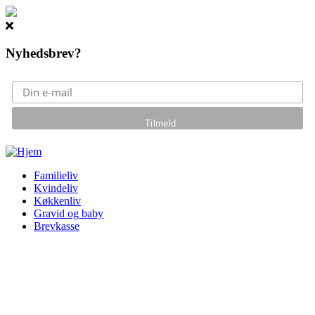
Nyhedsbrev?
Gå til hovedindhold
Familieliv
Kvindeliv
Køkkenliv
Gravid og baby
Brevkasse