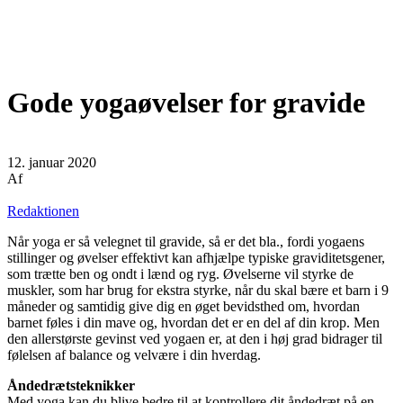
Gode yogaøvelser for gravide
12. januar 2020
Af
Redaktionen
Når yoga er så velegnet til gravide, så er det bla., fordi yogaens
stillinger og øvelser effektivt kan afhjælpe typiske graviditetsgener,
som trætte ben og ondt i lænd og ryg. Øvelserne vil styrke de
muskler, som har brug for ekstra styrke, når du skal bære et barn i 9
måneder og samtidig give dig en øget bevidsthed om, hvordan
barnet føles i din mave og, hvordan det er en del af din krop. Men
den allerstørste gevinst ved yogaen er, at den i høj grad bidrager til
følelsen af balance og velvære i din hverdag.
Åndedrætsteknikker
Med yoga kan du blive bedre til at kontrollere dit åndedræt på en