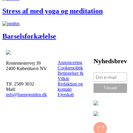
Stress af med yoga og meditation
Barselsforkælelse
Nyhedsbrev
Annoncering
Rentemestervej 39
Cookiepolitik
2400 København NV
Betingelser &
Vilkår
Tlf. 2589 3032
Redaktion og
Mail:
kontakt
info@barneguiden.dk
Ejerskab