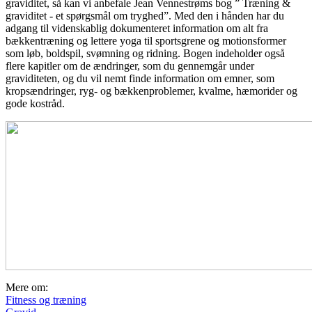
graviditet, så kan vi anbefale Jean Vennestrøms bog ” Træning &
graviditet - et spørgsmål om tryghed”. Med den i hånden har du
adgang til videnskablig dokumenteret information om alt fra
bækkentræning og lettere yoga til sportsgrene og motionsformer
som løb, boldspil, svømning og ridning. Bogen indeholder også
flere kapitler om de ændringer, som du gennemgår under
graviditeten, og du vil nemt finde information om emner, som
kropsændringer, ryg- og bækkenproblemer, kvalme, hæmorider og
gode kostråd.
Mere om:
Fitness og træning