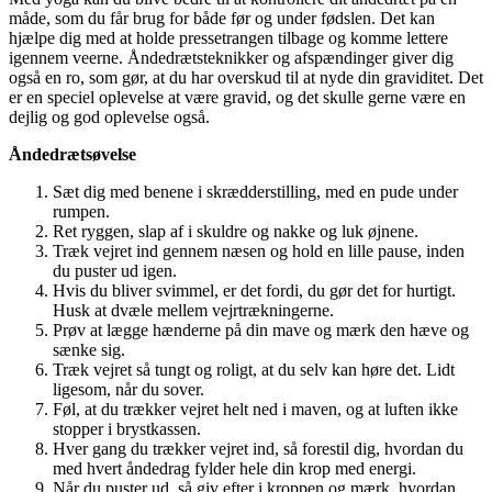
måde, som du får brug for både før og under fødslen. Det kan
hjælpe dig med at holde pressetrangen tilbage og komme lettere
igennem veerne. Åndedrætsteknikker og afspændinger giver dig
også en ro, som gør, at du har overskud til at nyde din graviditet. Det
er en speciel oplevelse at være gravid, og det skulle gerne være en
dejlig og god oplevelse også.
Åndedrætsøvelse
Sæt dig med benene i skrædderstilling, med en pude under
rumpen.
Ret ryggen, slap af i skuldre og nakke og luk øjnene.
Træk vejret ind gennem næsen og hold en lille pause, inden
du puster ud igen.
Hvis du bliver svimmel, er det fordi, du gør det for hurtigt.
Husk at dvæle mellem vejrtrækningerne.
Prøv at lægge hænderne på din mave og mærk den hæve og
sænke sig.
Træk vejret så tungt og roligt, at du selv kan høre det. Lidt
ligesom, når du sover.
Føl, at du trækker vejret helt ned i maven, og at luften ikke
stopper i brystkassen.
Hver gang du trækker vejret ind, så forestil dig, hvordan du
med hvert åndedrag fylder hele din krop med energi.
Når du puster ud, så giv efter i kroppen og mærk, hvordan