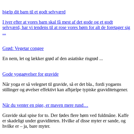
hjælp dit barn til et godt selvværd
I iver efter at vores barn skal få mest af det gode og et godt
selvværd, har vi tendens til at rose vores børn for alt de foretager sig
...
Grød: Vegetar congee
En nem, let og lækker grød af den asiatiske risgrød ...
Gode yogaøvelser for gravide
Når yoga er så velegnet til gravide, så er det bla., fordi yogaens
stillinger og øvelser effektivt kan afhjælpe typiske graviditetsgener.
Når du venter en pige, er maven mere rund…
Gravide skal spise for to. Der fødes flere børn ved fuldmåne. Kaffe
er skadeligt under graviditeten. Hvilke af disse myter er sande, og
hvilke er – ja, bare myter.