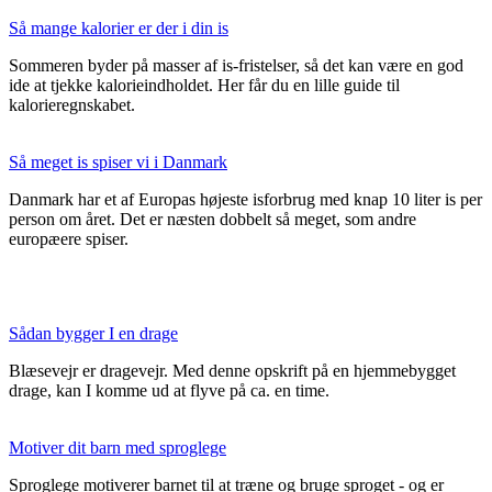
Så mange kalorier er der i din is
Sommeren byder på masser af is-fristelser, så det kan være en god
ide at tjekke kalorieindholdet. Her får du en lille guide til
kalorieregnskabet.
Så meget is spiser vi i Danmark
Danmark har et af Europas højeste isforbrug med knap 10 liter is per
person om året. Det er næsten dobbelt så meget, som andre
europæere spiser.
Sådan bygger I en drage
Blæsevejr er dragevejr. Med denne opskrift på en hjemmebygget
drage, kan I komme ud at flyve på ca. en time.
Motiver dit barn med sproglege
Sproglege motiverer barnet til at træne og bruge sproget - og er