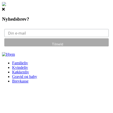
Nyhedsbrev?
Gå til hovedindhold
Familieliv
Kvindeliv
Køkkenliv
Gravid og baby
Brevkasse