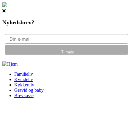
Nyhedsbrev?
Gå til hovedindhold
Familieliv
Kvindeliv
Køkkenliv
Gravid og baby
Brevkasse