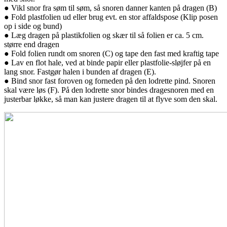
● Vikl snor fra søm til søm, så snoren danner kanten på dragen (B)
● Fold plastfolien ud eller brug evt. en stor affaldspose (Klip posen
op i side og bund)
● Læg dragen på plastikfolien og skær til så folien er ca. 5 cm.
større end dragen
● Fold folien rundt om snoren (C) og tape den fast med kraftig tape
● Lav en flot hale, ved at binde papir eller plastfolie-sløjfer på en
lang snor. Fastgør halen i bunden af dragen (E).
● Bind snor fast foroven og forneden på den lodrette pind. Snoren
skal være løs (F). På den lodrette snor bindes dragesnoren med en
justerbar løkke, så man kan justere dragen til at flyve som den skal.