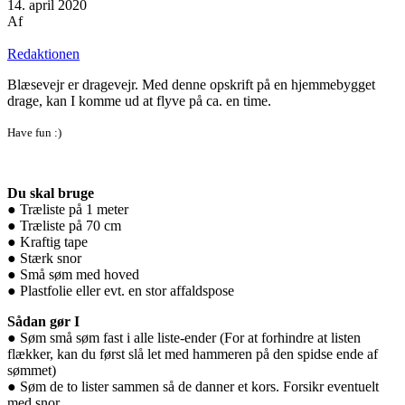
14. april 2020
Af
Redaktionen
Blæsevejr er dragevejr. Med denne opskrift på en hjemmebygget
drage, kan I komme ud at flyve på ca. en time.
Have fun :)
Du skal bruge
● Træliste på 1 meter
● Træliste på 70 cm
● Kraftig tape
● Stærk snor
● Små søm med hoved
● Plastfolie eller evt. en stor affaldspose
Sådan gør I
● Søm små søm fast i alle liste-ender (For at forhindre at listen
flækker, kan du først slå let med hammeren på den spidse ende af
sømmet)
● Søm de to lister sammen så de danner et kors. Forsikr eventuelt
med snor.