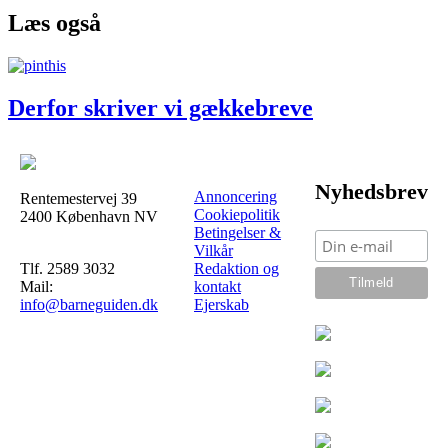
Læs også
Derfor skriver vi gækkebreve
Nyhedsbrev
Annoncering
Rentemestervej 39
Cookiepolitik
2400 København NV
Betingelser &
Vilkår
Tlf. 2589 3032
Redaktion og
Mail:
kontakt
info@barneguiden.dk
Ejerskab