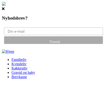
Nyhedsbrev?
Gå til hovedindhold
Familieliv
Kvindeliv
Køkkenliv
Gravid og baby
Brevkasse