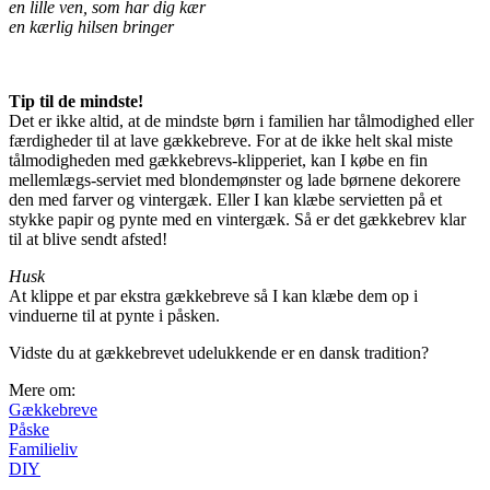
en lille ven, som har dig kær
en kærlig hilsen bringer
Tip til de mindste!
Det er ikke altid, at de mindste børn i familien har tålmodighed eller
færdigheder til at lave gækkebreve. For at de ikke helt skal miste
tålmodigheden med gækkebrevs-klipperiet, kan I købe en fin
mellemlægs-serviet med blondemønster og lade børnene dekorere
den med farver og vintergæk. Eller I kan klæbe servietten på et
stykke papir og pynte med en vintergæk. Så er det gækkebrev klar
til at blive sendt afsted!
Husk
At klippe et par ekstra gækkebreve så I kan klæbe dem op i
vinduerne til at pynte i påsken.
Vidste du at gækkebrevet udelukkende er en dansk tradition?
Mere om:
Gækkebreve
Påske
Familieliv
DIY