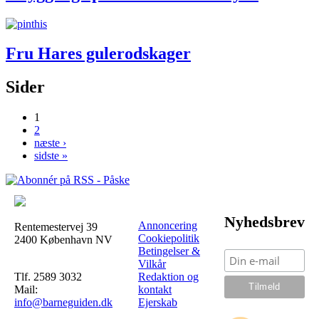
Fru Hares gulerodskager
Sider
1
2
næste ›
sidste »
Nyhedsbrev
Annoncering
Rentemestervej 39
Cookiepolitik
2400 København NV
Betingelser &
Vilkår
Tlf. 2589 3032
Redaktion og
Mail:
kontakt
info@barneguiden.dk
Ejerskab