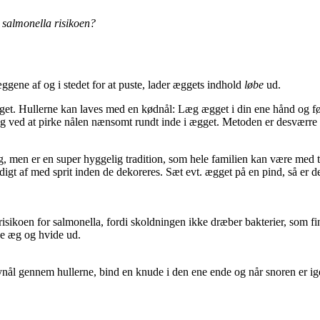
l salmonella risikoen?
æggene af og i stedet for at puste, lader æggets indhold
løbe
ud.
f ægget. Hullerne kan laves med en kødnål: Læg ægget i din ene hånd og fø
 gang ved at pirke nålen nænsomt rundt inde i ægget. Metoden er desværr
g, men er en super hyggelig tradition, som hele familien kan være med ti
igt af med sprit inden de dekoreres. Sæt evt. ægget på en pind, så er 
risikoen for salmonella, fordi skoldningen ikke dræber bakterier, som f
ve æg og hvide ud.
synål gennem hullerne, bind en knude i den ene ende og når snoren er 