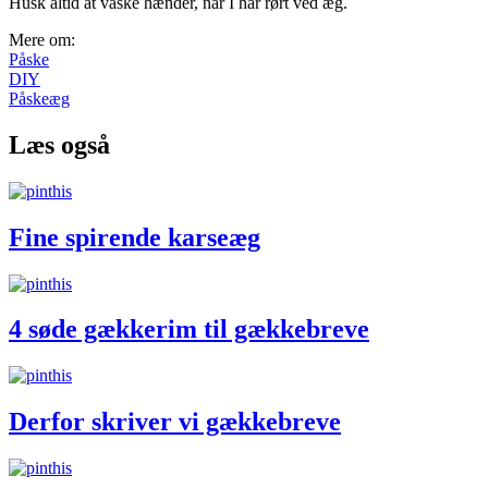
Husk altid at vaske hænder, når I har rørt ved æg.
Mere om:
Påske
DIY
Påskeæg
Læs også
Fine spirende karseæg
4 søde gækkerim til gækkebreve
Derfor skriver vi gækkebreve