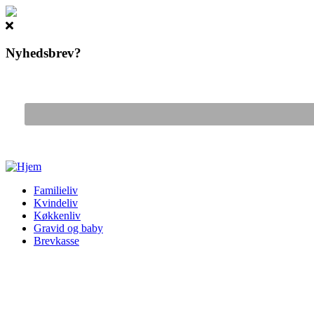
Nyhedsbrev?
Gå til hovedindhold
Familieliv
Kvindeliv
Køkkenliv
Gravid og baby
Brevkasse