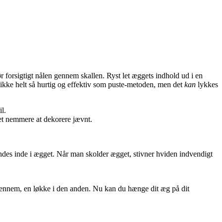
r forsigtigt nålen gennem skallen. Ryst let æggets indhold ud i en
e ikke helt så hurtig og effektiv som puste-metoden, men det
kan
lykkes
l.
det nemmere at dekorere jævnt.
indes inde i ægget. Når man skolder ægget, stivner hviden indvendigt
igennem, en løkke i den anden. Nu kan du hænge dit æg på dit