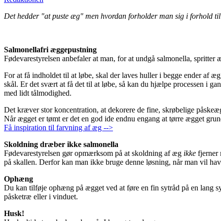
Det hedder "at puste æg" men hvordan forholder man sig i forhold ti
Salmonellafri æggepustning
Fødevarestyrelsen anbefaler at man, for at undgå salmonella, spritter 
For at få indholdet til at løbe, skal der laves huller i begge ender a
skål. Er det svært at få det til at løbe, så kan du hjælpe processen i
med lidt tålmodighed.
Det kræver stor koncentration, at dekorere de fine, skrøbelige påskeæ
Når ægget er tømt er det en god ide endnu engang at tørre ægget grund
Få inspiration til farvning af æg -->
Skoldning dræber ikke salmonella
Fødevarestyrelsen gør opmærksom på at skoldning af æg
ikke
fjerner 
på skallen. Derfor kan man ikke bruge denne løsning, når man vil ha
Ophæng
Du kan tilføje ophæng på ægget ved at føre en fin sytråd på en lang 
påsketræ eller i vinduet.
Husk!