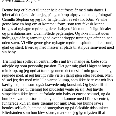
Foto: Camilla Stephan
Denne bog er blevet til under hele det første år med min datter. I
løbet af det første år har jeg på egen krop afprøvet den ide, fotograf
Camilla Stephan og jeg fik, længe inden vi selv fik børn: Vi ville
gerne lave en bog om at komme i form, som rent faktisk kunne
bruges af nybagte mødre og deres babyer. Uden uopnåelige idealer
og præstationsræs. Uden løftede pegefingre. Og ikke mindst uden
indbygget dårlig samvittighed over at droppe træningen efter en nat
uden søvn. Vi ville gerne give nybagte mødre inspiration til en sund,
glad og stærk hverdag med masser af plads til at nyde samværet med
sin baby.
Træning har spillet en central rolle i mit liv i mange år, både som
arbejde og som personlig passion. Det gør mig glad i låget at bruge
min krop, og jeg nød at træne gennem det mest af min graviditet og
regnede med, at jeg hurtigt ville være i gang igen efter fødslen. Men
så sad jeg der med min lille varme klump, som ikke bare var mit livs
kærlighed, men som også krævede mig konstant. Og lysten til at
smutte af sted til træning lod pludselig vente på sig. Jeg havde
simpelthen ikke lyst til at forlade min baby et eneste sekund, og da
hun ikke var den store tilhænger af at komme med i fitnesscentret,
fungerede kun én slags træning for mig: Den, jeg kunne lave i
hendes selskab, hjemme på stuegulvet og på fleksible tidspunkter.
Efterhånden som hun blev større, mærkede jeg igen lysten til at