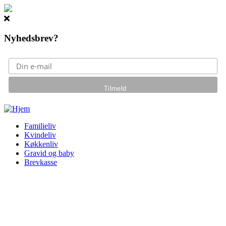
Nyhedsbrev?
Gå til hovedindhold
Familieliv
Kvindeliv
Køkkenliv
Gravid og baby
Brevkasse