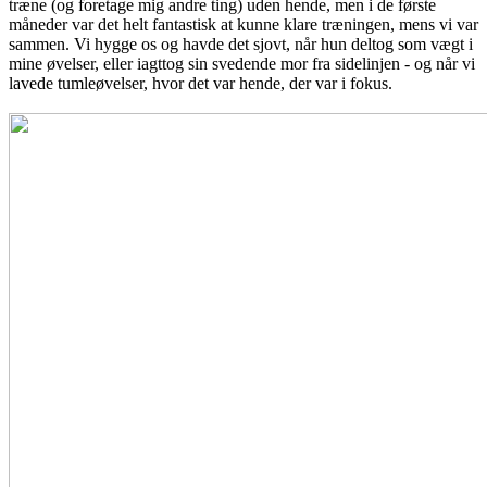
træne (og foretage mig andre ting) uden hende, men i de første
måneder var det helt fantastisk at kunne klare træningen, mens vi var
sammen. Vi hygge os og havde det sjovt, når hun deltog som vægt i
mine øvelser, eller iagttog sin svedende mor fra sidelinjen - og når vi
lavede tumleøvelser, hvor det var hende, der var i fokus.