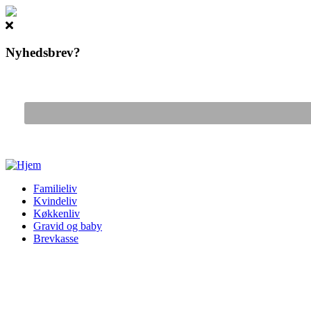
Nyhedsbrev?
Gå til hovedindhold
Familieliv
Kvindeliv
Køkkenliv
Gravid og baby
Brevkasse