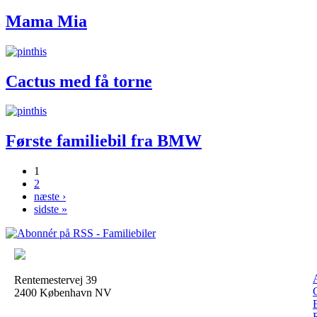
Mama Mia
Cactus med få torne
Første familiebil fra BMW
1
2
Sider
næste ›
sidste »
Rentemestervej 39
2400 København NV