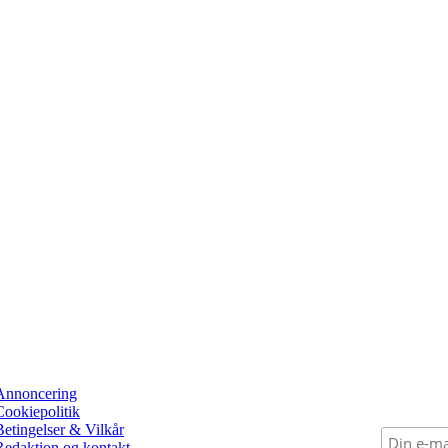
Annoncering
Cookiepolitik
Betingelser & Vilkår
Redaktion og kontakt