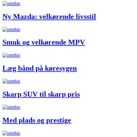
Ny Mazda: velkørende livsstil
Smuk og velkørende MPV
Læg bånd på køresygen
Skarp SUV til skarp pris
Med plads og prestige