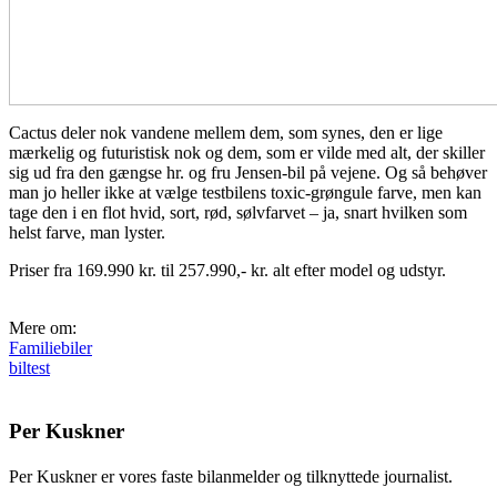
Cactus deler nok vandene mellem dem, som synes, den er lige
mærkelig og futuristisk nok og dem, som er vilde med alt, der skiller
sig ud fra den gængse hr. og fru Jensen-bil på vejene. Og så behøver
man jo heller ikke at vælge testbilens toxic-grøngule farve, men kan
tage den i en flot hvid, sort, rød, sølvfarvet – ja, snart hvilken som
helst farve, man lyster.
Priser fra 169.990 kr. til 257.990,- kr. alt efter model og udstyr.
Mere om:
Familiebiler
biltest
Per Kuskner
Per Kuskner er vores faste bilanmelder og tilknyttede journalist.