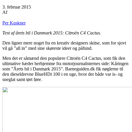
3. februar 2015
Af
Per Kuskner
Test af årets bil i Danmark 2015: Citroën C4 Cactus.
Den ligner mere noget fra en kreativ designers skitse, som for sjovt
vil gå ”all in” med sine skøreste ideer og påfund.
Men det er såmænd den populære Citroën C4 Cactus, som fik den
ultimative hæder herhjemme fra motorjournalisternes side: Kåringen
som ”Årets bil i Danmark 2015”. Barneguiden.dk fik nøglerne til
den dieseldrevne BlueHDi 100 i en uge, hvor der både var is- og
sneglat samt tørt føre.