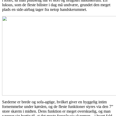
i loftet, så man pludselig har et stort og brugbart handskerum. En
luksus, som de fleste bilister i dag må undvære, grundet den meget
plads en side-airbag tager fra netop handskerummet.
Sæderne er brede og sofa-agtige, hvilket giver en hyggelig intim
fornemmelse under kørslen, og de fleste funktioner styres via den 7”
store skærm i midten. Dens funktion er meget overskuelig, og man
vænner sig hurtig til, at det meste foregår via skærmen – i hvert fald