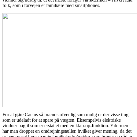
folk, som i forvejen er familiære med smartphones.
For at gøre Cactus så brændstofvenlig som mulig er der visse ting,
som er udeladt for at spare på vægten. Eksempelvis elektriske
vinduer bagtil som er erstattet med en klap-op-funktion. Ydermere
har man droppet en omdrejningstæller, hvilket giver mening, da det
er begrænset hvor mange familiefædre/mødre, som bruger en sådan i