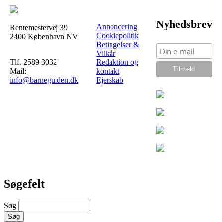
Nyhedsbrev
Annoncering
Rentemestervej 39
Cookiepolitik
2400 København NV
Betingelser &
Vilkår
Tlf. 2589 3032
Redaktion og
Mail:
kontakt
info@barneguiden.dk
Ejerskab
Søgefelt
Søg