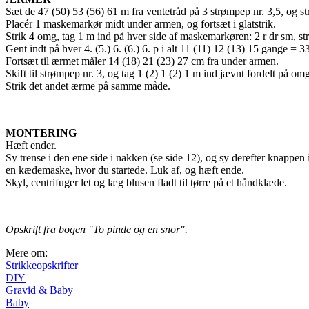
Sæt de 47 (50) 53 (56) 61 m fra ventetråd på 3 strømpep nr. 3,5, og 
Placér 1 maskemarkør midt under armen, og fortsæt i glatstrik.
Strik 4 omg, tag 1 m ind på hver side af maskemarkøren: 2 r dr sm, str
Gent indt på hver 4. (5.) 6. (6.) 6. p i alt 11 (11) 12 (13) 15 gange =
Fortsæt til ærmet måler 14 (18) 21 (23) 27 cm fra under armen.
Skift til strømpep nr. 3, og tag 1 (2) 1 (2) 1 m ind jævnt fordelt på omg
Strik det andet ærme på samme måde.
MONTERING
Hæft ender.
Sy trense i den ene side i nakken (se side 12), og sy derefter knappen
en kædemaske, hvor du startede. Luk af, og hæft ende.
Skyl, centrifuger let og læg blusen fladt til tørre på et håndklæde.
Opskrift fra bogen "To pinde og en snor".
Mere om:
Strikkeopskrifter
DIY
Gravid & Baby
Baby