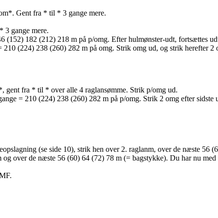
 om*. Gent fra * til * 3 gange mere.
l * 3 gange mere.
6 (152) 182 (212) 218 m på p/omg. Efter hulmønster-udt, fortsættes udt p
m = 210 (224) 238 (260) 282 m på omg. Strik omg ud, og strik herefter 2
, gent fra * til * over alle 4 raglansømme. Strik p/omg ud.
 gange = 210 (224) 238 (260) 282 m på p/omg. Strik 2 omg efter sidste u
pslagning (se side 10), strik hen over 2. raglanm, over de næste 56 (6
nm og over de næste 56 (60) 64 (72) 78 m (= bagstykke). Du har nu med 
 MF.