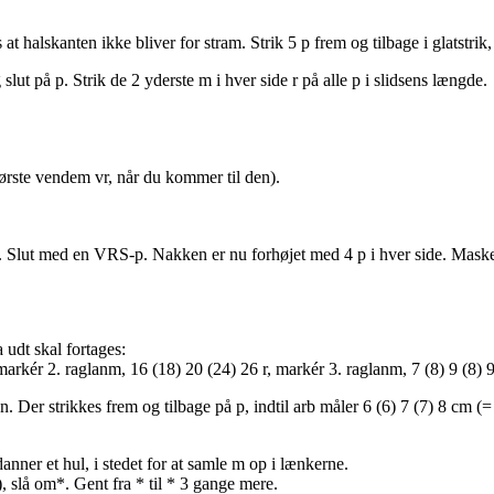
t halskanten ikke bliver for stram. Strik 5 p frem og tilbage i glatstrik
t på p. Strik de 2 yderste m i hver side r på alle p i slidsens længde.
ørste vendem vr, når du kommer til den).
ide. Slut med en VRS-p. Nakken er nu forhøjet med 4 p i hver side. Maske
udt skal fortages:
 markér 2. raglanm, 16 (18) 20 (24) 26 r, markér 3. raglanm, 7 (8) 9 (8) 
er strikkes frem og tilbage på p, indtil arb måler 6 (6) 7 (7) 8 cm (= 
nner et hul, i stedet for at samle m op i lænkerne.
), slå om*. Gent fra * til * 3 gange mere.