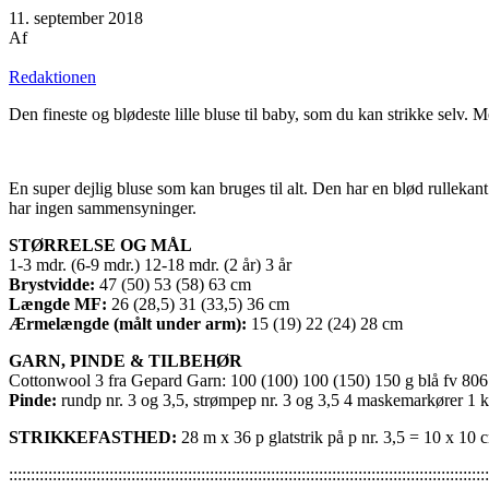
11. september 2018
Af
Redaktionen
Den fineste og blødeste lille bluse til baby, som du kan strikke selv. 
En super dejlig bluse som kan bruges til alt. Den har en blød rulleka
har ingen sammensyninger.
STØRRELSE OG MÅL
1-3 mdr. (6-9 mdr.) 12-18 mdr. (2 år) 3 år
Brystvidde:
47 (50) 53 (58) 63 cm
Længde MF:
26 (28,5) 31 (33,5) 36 cm
Ærmelængde (målt under arm):
15 (19) 22 (24) 28 cm
GARN, PINDE & TILBEHØR
Cottonwool 3 fra Gepard Garn: 100 (100) 100 (150) 150 g blå fv 806 
Pinde:
rundp nr. 3 og 3,5, strømpep nr. 3 og 3,5 4 maskemarkører 1 
STRIKKEFASTHED:
28 m x 36 p glatstrik på p nr. 3,5 = 10 x 10 
::::::::::::::::::::::::::::::::::::::::::::::::::::::::::::::::::::::::::::::::::::::::::::::::::::::::::::::