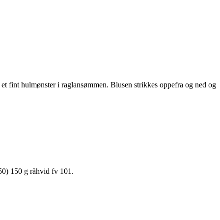
e et fint hulmønster i raglansømmen. Blusen strikkes oppefra og ned og
50) 150 g råhvid fv 101.