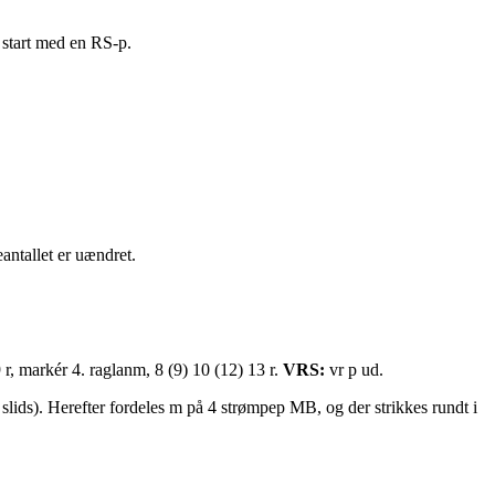
, start med en RS-p.
antallet er uændret.
9 r, markér 4. raglanm, 8 (9) 10 (12) 13 r.
VRS:
vr p ud.
slids). Herefter fordeles m på 4 strømpep MB, og der strikkes rundt i