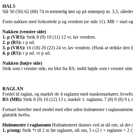
HALS
Slå 50 (56) 62 (68) 74 m temmelig løst op på strømpep nr. 3,5, således a
Form nakken med forkortede p og vendem (se side 11). MB = start og slu
Nakken (venstre side)
1. p (VRS):
Strik 8 (9) 10 (11) 12 vr, lav vendem.
2. p (RS):
r p ud.
3. p (VRS):
16 (18) 20 (22) 24 vr, lav vendem. (Husk at strikke den f
4. p (RS):
r p ud.
vr p ud.
Nakken (højre side)
Strik som i venstre side, nu blot fra RS, indtil højde som i venstre s
RAGLAN
Fordel til raglan, og markér de 4 raglanm med maskemarkører, hvorfra 
RS (MB):
Strik 8 (9) 10 (12) 13 r, markér 1. raglanm, 7 (8) 9 (8) 9 r,
Fortsæt herefter med model med eller uden hulmønster i raglansømmen. D
glatstrik herfra.
Hulmønster i raglansøm
Hulmønsteret dannes ved at slå om, så det da
1. p/omg:
Strik *r til 2 m før raglanm, slå om, 5 r (2 r + raglanm + 2 r