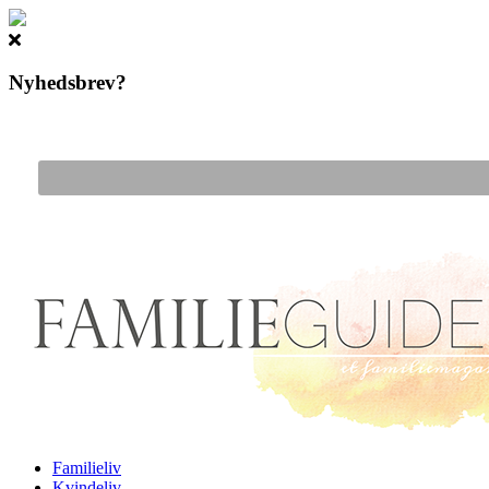
Nyhedsbrev?
Gå til hovedindhold
Familieliv
Kvindeliv