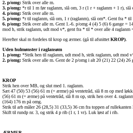
2. p/omg:
Strik over alle m.
3. p/omg:
*r til 1 m før raglanm, slå om, 3 r (1 r + raglanm + 1 r), slå
4. p/omg:
Strik over alle m.
5. p/omg:
*r til raglanm, slå om, 1 r (raglanm), slå om*. Gent fra * ti
6. p/omg:
Strik over alle m. Gent 1.-6. p/omg 4 (4) 5 (6) 6 gange = 14
mod h, strik raglanm, udt mod v*, gent fra * til * over alle 4 raglan
Herefter skal m fordeles til krop og ærmer. (gå til afsnittet
KROP)
.
Uden hulmønster i raglansøm
1. p/omg:
*Strik hen til raglanm, udt mod h, strik raglanm, udt mod v*
2. p/omg:
Strik over alle m. Gent de 2 p/omg i alt 20 (21) 22 (24) 26
KROP
Strik hen over MB, og slut med 1. raglanm.
Sæt 47 (50) 53 (56) 61 m (= ærme) på ventetråd, slå 8 m op med løkkeo
(56) 61 m (= ærme) på ventetråd, slå 8 m op, strik hen over 4. ragla
(164) 176 m på omg.
Strik til arb måler 26 (28,5) 31 (33,5) 36 cm fra toppen af rullekanten
Skift til rundp nr. 3, og strik 4 p rib (1 r, 1 vr). Luk løst af i rib.
ÆRMER