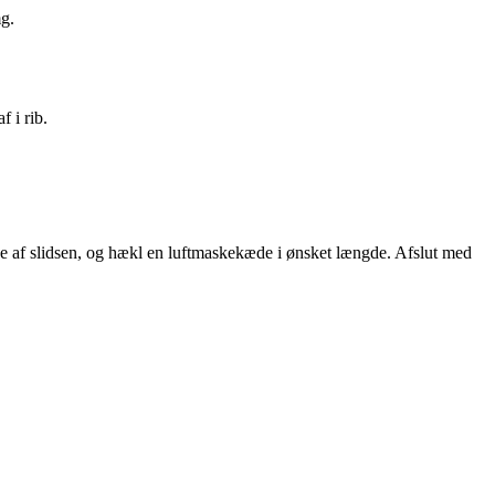
mg.
f i rib.
side af slidsen, og hækl en luftmaskekæde i ønsket længde. Afslut med