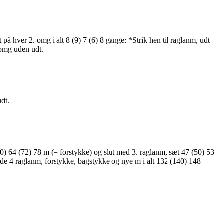
å hver 2. omg i alt 8 (9) 7 (6) 8 gange: *Strik hen til raglanm, udt
 omg uden udt.
dt.
0) 64 (72) 78 m (= forstykke) og slut med 3. raglanm, sæt 47 (50) 53
de 4 raglanm, forstykke, bagstykke og nye m i alt 132 (140) 148