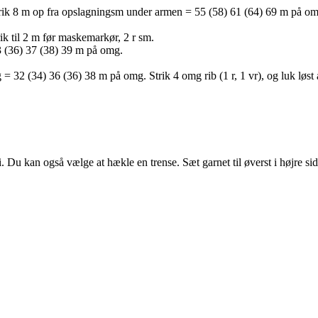
strik 8 m op fra opslagningsm under armen = 55 (58) 61 (64) 69 m på o
ik til 2 m før maskemarkør, 2 r sm.
 33 (36) 37 (38) 39 m på omg.
 = 32 (34) 36 (36) 38 m på omg. Strik 4 omg rib (1 r, 1 vr), og luk løst a
 i. Du kan også vælge at hækle en trense. Sæt garnet til øverst i højre 