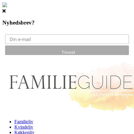
Nyhedsbrev?
Gå til hovedindhold
Familieliv
Kvindeliv
Køkkenliv