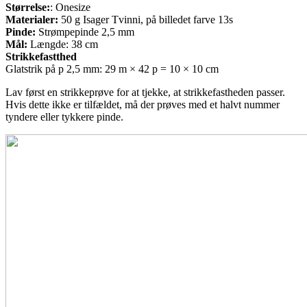
Størrelse:
: Onesize
Materialer:
50 g Isager Tvinni, på billedet farve 13s
Pinde:
Strømpepinde 2,5 mm
Mål:
Længde: 38 cm
Strikkefastthed
Glatstrik på p 2,5 mm: 29 m × 42 p = 10 × 10 cm
Lav først en strikkeprøve for at tjekke, at strikkefastheden passer.
Hvis dette ikke er tilfældet, må der prøves med et halvt nummer
tyndere eller tykkere pinde.