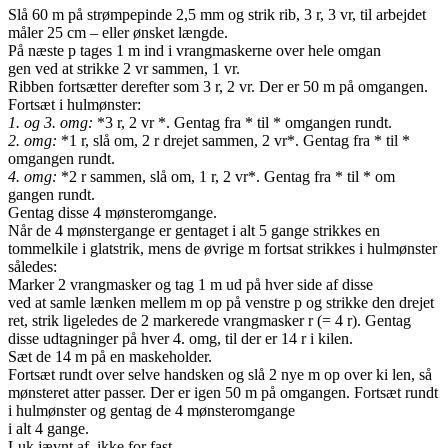
Slå 60 m på strømpepinde 2,5 mm og strik rib, 3 r, 3 vr, til arbejdet
måler 25 cm – eller ønsket længde.
På næste p tages 1 m ind i vrangmaskerne over hele omgan­
gen ved at strikke 2 vr sammen, 1 vr.
Ribben fortsætter derefter som 3 r, 2 vr. Der er 50 m på omgangen.
Fortsæt i hulmønster:
1. og 3. omg:
*3 r, 2 vr *. Gentag fra * til * omgangen rundt.
2. omg:
*1 r, slå om, 2 r drejet sammen, 2 vr*. Gentag fra * til *
omgangen rundt.
4. omg:
*2 r sammen, slå om, 1 r, 2 vr*. Gentag fra * til * om­
gangen rundt.
Gentag disse 4 mønsteromgange.
Når de 4 mønstergange er gentaget i alt 5 gange strikkes en
tommelkile i glatstrik, mens de øvrige m fortsat strikkes i hulmønster
således:
Marker 2 vrangmasker og tag 1 m ud på hver side af disse
ved at samle lænken mellem m op på venstre p og strikke den drejet
ret, strik ligeledes de 2 markerede vrangmasker r (= 4 r). Gentag
disse udtagninger på hver 4. omg, til der er 14 r i kilen.
Sæt de 14 m på en maskeholder.
Fortsæt rundt over selve handsken og slå 2 nye m op over ki­ len, så
mønsteret atter passer. Der er igen 50 m på omgangen. Fortsæt rundt
i hulmønster og gentag de 4 mønsteromgange
i alt 4 gange.
Luk jævnt af, ikke for fast.