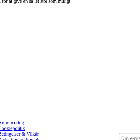
for at give en så let stol som muligt.
Annoncering
Cookiepolitik
Betingelser & Vilkår
Redaktion og kontakt