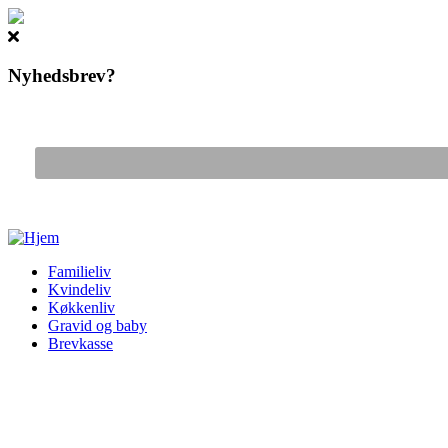
Nyhedsbrev?
Gå til hovedindhold
Familieliv
Kvindeliv
Køkkenliv
Gravid og baby
Brevkasse