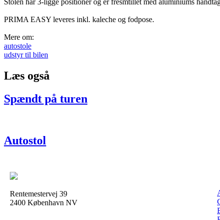
Stolen har 3-ligge positioner og er fresmtillet med aluminiums håndtag 
PRIMA EASY leveres inkl. kaleche og fodpose.
Mere om:
autostole
udstyr til bilen
Læs også
Spændt på turen
Autostol
Rentemestervej 39
2400 København NV