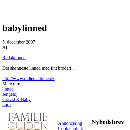
babylinned
5. december 2007
Af
Redaktionen
Det skønneste linned med fint broderi ...
http://www.millemathilde.dk
Mere om:
linned
sengetøj
Gravid & Baby
børn
Nyhedsbrev
Annoncering
Cookiepolitik