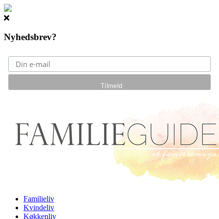
Nyhedsbrev?
Gå til hovedindhold
Familieliv
Kvindeliv
Køkkenliv