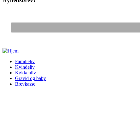
Nyhedsbrev?
Gå til hovedindhold
Familieliv
Kvindeliv
Køkkenliv
Gravid og baby
Brevkasse