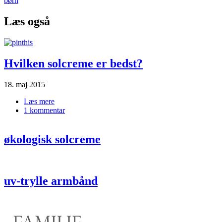
børn
Læs også
Hvilken solcreme er bedst?
18. maj 2015
Læs mere
om Hvilken|solcreme|er bedst?
1 kommentar
økologisk solcreme
uv-trylle armbånd