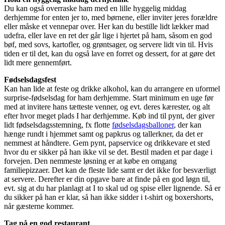
Du kan også overraske ham med en lille hyggelig middag
derhjemme for enten jer to, med børnene, eller inviter jeres forældre
eller måske et vennepar over. Her kan du bestille lidt lækker mad
udefra, eller lave en ret der går lige i hjertet på ham, såsom en god
bøf, med sovs, kartofler, og grøntsager, og servere lidt vin til. Hvis
tiden er til det, kan du også lave en forret og dessert, for at gøre det
lidt mere gennemført.
Fødselsdagsfest
Kan han lide at feste og drikke alkohol, kan du arrangere en uformel
surprise-fødselsdag for ham derhjemme. Start minimum en uge før
med at invitere hans tætteste venner, og evt. deres kærester, og alt
efter hvor meget plads I har derhjemme. Køb ind til pynt, der giver
lidt fødselsdagsstemning, fx flotte
fødselsdagsballoner
, der kan
hænge rundt i hjemmet samt og papkrus og tallerkner, da det er
nemmest at håndtere. Gem pynt, papservice og drikkevare et sted
hvor du er sikker på han ikke vil se det. Bestil maden et par dage i
forvejen. Den nemmeste løsning er at købe en omgang
familiepizzaer. Det kan de fleste lide samt er det ikke for besværligt
at servere. Derefter er din opgave bare at finde på en god løgn til,
evt. sig at du har planlagt at I to skal ud og spise eller lignende. Så er
du sikker på han er klar, så han ikke sidder i t-shirt og boxershorts,
når gæsterne kommer.
Tag på en god restaurant