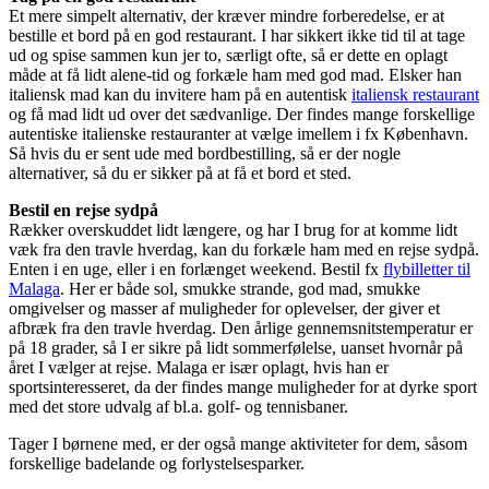
Et mere simpelt alternativ, der kræver mindre forberedelse, er at
bestille et bord på en god restaurant. I har sikkert ikke tid til at tage
ud og spise sammen kun jer to, særligt ofte, så er dette en oplagt
måde at få lidt alene-tid og forkæle ham med god mad. Elsker han
italiensk mad kan du invitere ham på en autentisk
italiensk restaurant
og få mad lidt ud over det sædvanlige. Der findes mange forskellige
autentiske italienske restauranter at vælge imellem i fx København.
Så hvis du er sent ude med bordbestilling, så er der nogle
alternativer, så du er sikker på at få et bord et sted.
Bestil en rejse sydpå
Rækker overskuddet lidt længere, og har I brug for at komme lidt
væk fra den travle hverdag, kan du forkæle ham med en rejse sydpå.
Enten i en uge, eller i en forlænget weekend. Bestil fx
flybilletter til
Malaga
. Her er både sol, smukke strande, god mad, smukke
omgivelser og masser af muligheder for oplevelser, der giver et
afbræk fra den travle hverdag. Den årlige gennemsnitstemperatur er
på 18 grader, så I er sikre på lidt sommerfølelse, uanset hvornår på
året I vælger at rejse. Malaga er især oplagt, hvis han er
sportsinteresseret, da der findes mange muligheder for at dyrke sport
med det store udvalg af bl.a. golf- og tennisbaner.
Tager I børnene med, er der også mange aktiviteter for dem, såsom
forskellige badelande og forlystelsesparker.