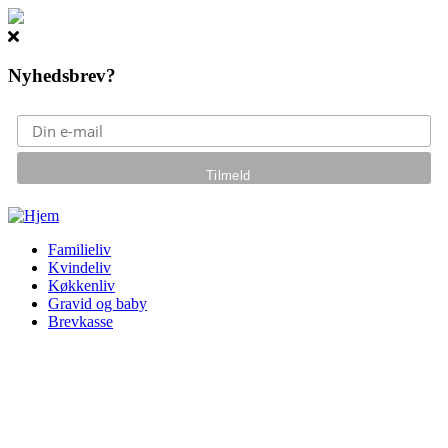
Nyhedsbrev?
Gå til hovedindhold
Familieliv
Kvindeliv
Køkkenliv
Gravid og baby
Brevkasse