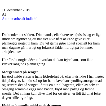
11. december 2019
Af
Annoncørbetalt indhold
Du kender det sikkert. Din mands, eller kærestes fødselsdag er lige
rundt om hjørnet og du har slet ikke nået at købe gave eller
planlægge noget til ham. Du vil gerne gøre noget specielt for ham,
men dagene går hurtigt og fokusset falder hurtigt på børnene,
arbejdet, osv.
Her får du nogle idéer til hvordan du kan fejre ham, som ikke
kræver lang tids planlægning.
Morgenmad på sengen
En god måde at starte hans fødselsdag på, eller hvis ikke I har meget
tid på dagen, kan du stå op før ham, lave hans yndlingsmorgenmad
og servere det på sengen. Smut en tur til bageren, eller lav selv en
omgang scramble eggs med bacon, brød med pålæg og frosne
snegle. Det vil han kun blive glad for og giver jer lidt tid til at fejre
dagen stille og roligt.
Hold en hyggelig middag derhjemme