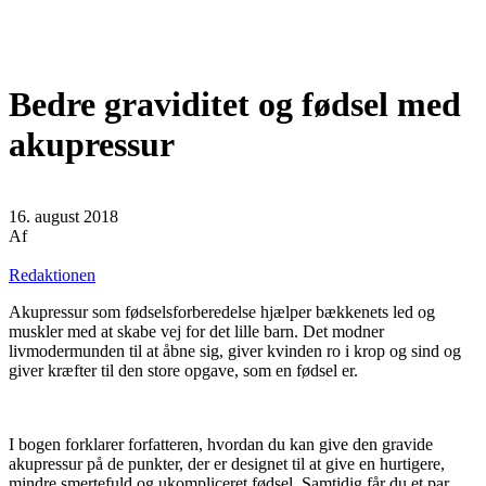
Bedre graviditet og fødsel med
akupressur
16. august 2018
Af
Redaktionen
Akupressur som fødselsforberedelse hjælper bækkenets led og
muskler med at skabe vej for det lille barn. Det modner
livmodermunden til at åbne sig, giver kvinden ro i krop og sind og
giver kræfter til den store opgave, som en fødsel er.
I bogen forklarer forfatteren, hvordan du kan give den gravide
akupressur på de punkter, der er designet til at give en hurtigere,
mindre smertefuld og ukompliceret fødsel. Samtidig får du et par