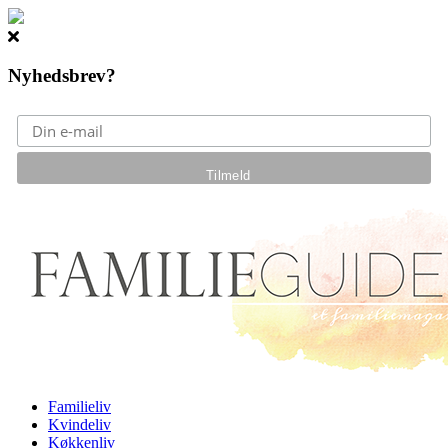
Nyhedsbrev?
Gå til hovedindhold
Familieliv
Kvindeliv
Køkkenliv