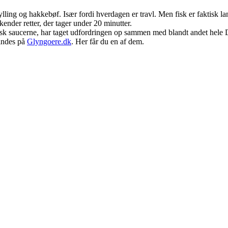
lling og hakkebøf. Især fordi hverdagen er travl. Men fisk er faktisk lan
 kender retter, der tager under 20 minutter.
isk saucerne, har taget udfordringen op sammen med blandt andet hele
findes på
Glyngoere.dk
. Her får du en af dem.