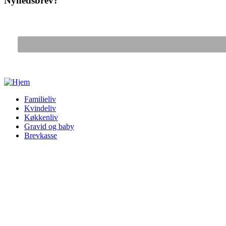
Nyhedsbrev?
Gå til hovedindhold
Familieliv
Kvindeliv
Køkkenliv
Gravid og baby
Brevkasse