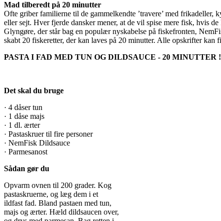
Mad tilberedt på 20 minutter
Ofte griber familierne til de gammelkendte ’travere’ med frikadeller, ky
eller sejt. Hver fjerde dansker mener, at de vil spise mere fisk, hvis de
Glyngøre, der står bag en populær nyskabelse på fiskefronten, NemF
skabt 20 fiskeretter, der kan laves på 20 minutter. Alle opskrifter kan 
PASTA I FAD MED TUN OG DILDSAUCE - 20 MINUTTER !
Det skal du bruge
· 4 dåser tun
· 1 dåse majs
· 1 dl. ærter
· Pastaskruer til fire personer
· NemFisk Dildsauce
· Parmesanost
Sådan gør du
Opvarm ovnen til 200 grader. Kog
pastaskruerne, og læg dem i et
ildfast fad. Bland pastaen med tun,
majs og ærter. Hæld dildsaucen over,
og drys med parmesan. Bag retten i