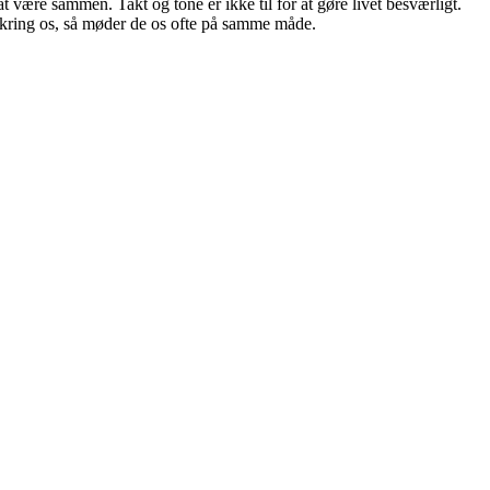
 være sammen. Takt og tone er ikke til for at gøre livet besværligt.
mkring os, så møder de os ofte på samme måde.