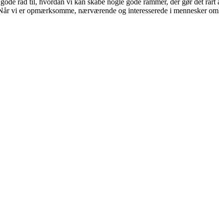
gode råd til, hvordan vi kan skabe nogle gode rammer, der gør det rart at
den. Når vi er opmærksomme, nærværende og interesserede i mennesker o