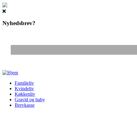
Nyhedsbrev?
Gå til hovedindhold
Familieliv
Kvindeliv
Køkkenliv
Gravid og baby
Brevkasse