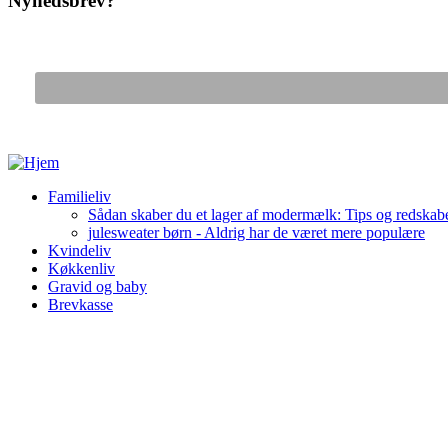
Nyhedsbrev?
Gå til hovedindhold
Familieliv
Sådan skaber du et lager af modermælk: Tips og redskabe
julesweater børn - Aldrig har de været mere populære
Kvindeliv
Køkkenliv
Gravid og baby
Brevkasse