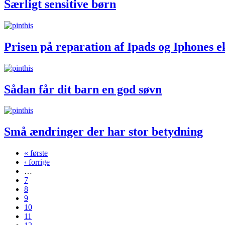
Særligt sensitive børn
Prisen på reparation af Ipads og Iphones 
Sådan får dit barn en god søvn
Små ændringer der har stor betydning
« første
‹ forrige
Sider
…
7
8
9
10
11