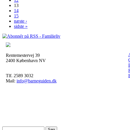
12
13
14
15
næste ›
sidste »
Rentemestervej 39
2400 København NV
Tlf. 2589 3032
Mail:
info@barneguiden.dk
Søg