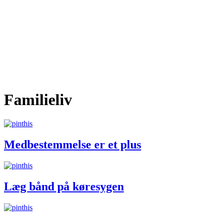
Familieliv
Medbestemmelse er et plus
Læg bånd på køresygen