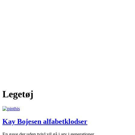
Legetøj
Kay Bojesen alfabetklodser
En gave der uden tvivl vil gå i arv i generationer.