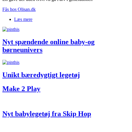
Fås hos Olisan.dk
Læs mere
om Kay Bojesen alfabetklodser
Nyt spændende online baby-og
børneunivers
Unikt bæredygtigt legetøj
Make 2 Play
Nyt babylegetøj fra Skip Hop