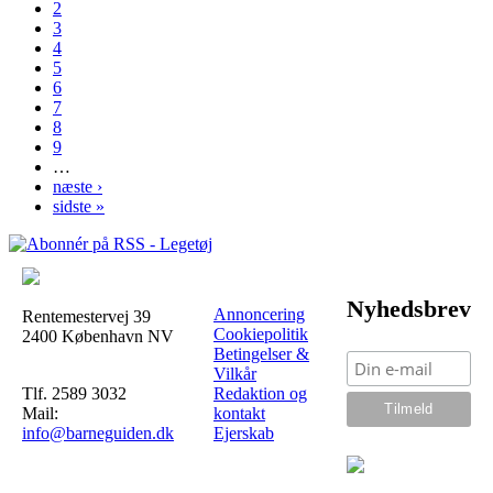
2
3
4
5
6
7
8
9
…
næste ›
sidste »
Nyhedsbrev
Annoncering
Rentemestervej 39
Cookiepolitik
2400 København NV
Betingelser &
Vilkår
Tlf. 2589 3032
Redaktion og
Mail:
kontakt
info@barneguiden.dk
Ejerskab