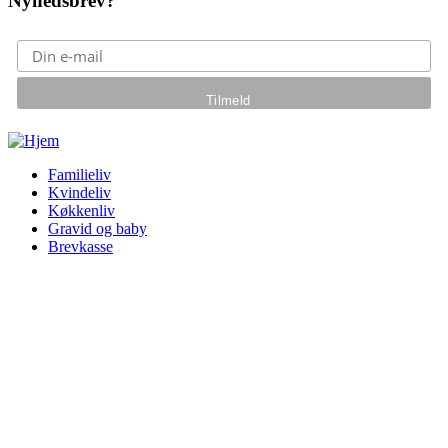
Nyhedsbrev?
Gå til hovedindhold
Familieliv
Kvindeliv
Køkkenliv
Gravid og baby
Brevkasse