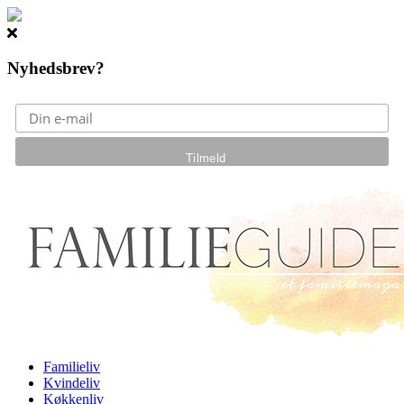
Nyhedsbrev?
Gå til hovedindhold
Familieliv
Kvindeliv
Køkkenliv