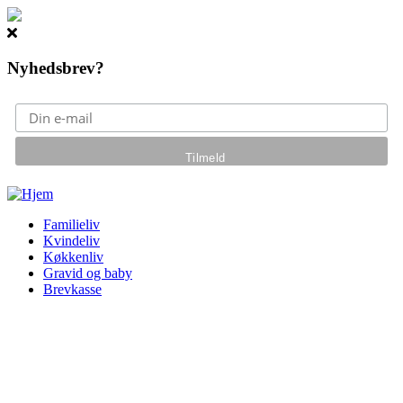
Nyhedsbrev?
Gå til hovedindhold
Familieliv
Kvindeliv
Køkkenliv
Gravid og baby
Brevkasse