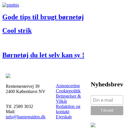
Gode tips til brugt børnetøj
Cool strik
Børnetøj du let selv kan sy !
Nyhedsbrev
Annoncering
Rentemestervej 39
Cookiepolitik
2400 København NV
Betingelser &
Vilkår
Tlf. 2589 3032
Redaktion og
Mail:
kontakt
info@barneguiden.dk
Ejerskab