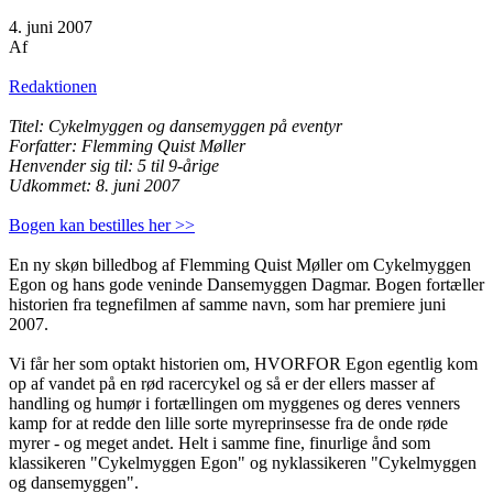
4. juni 2007
Af
Redaktionen
Titel: Cykelmyggen og dansemyggen på eventyr
Forfatter: Flemming Quist Møller
Henvender sig til: 5 til 9-årige
Udkommet: 8. juni 2007
Bogen kan bestilles her >>
En ny skøn billedbog af Flemming Quist Møller om Cykelmyggen
Egon og hans gode veninde Dansemyggen Dagmar. Bogen fortæller
historien fra tegnefilmen af samme navn, som har premiere juni
2007.
Vi får her som optakt historien om, HVORFOR Egon egentlig kom
op af vandet på en rød racercykel og så er der ellers masser af
handling og humør i fortællingen om myggenes og deres venners
kamp for at redde den lille sorte myreprinsesse fra de onde røde
myrer - og meget andet. Helt i samme fine, finurlige ånd som
klassikeren "Cykelmyggen Egon" og nyklassikeren "Cykelmyggen
og dansemyggen".