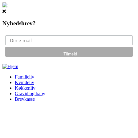
Nyhedsbrev?
Gå til hovedindhold
Familieliv
Kvindeliv
Køkkenliv
Gravid og baby
Brevkasse