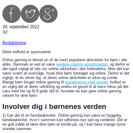
20. september 2022
Af
Redaktionen
Dette indhold er sponsoreret
Online gaming er blevet en af de mest populære aktiviteter for børn i alle
aldre. Danmark er ved at være
verdens største esportsnation
, og derfor er
det også vigtigt at tale om online sikkerhed i den forbindelse. Men det kan
være svært at overvåge, hvad dine børn foretager sig online. Derfor er det
vigtigt, at du sikrer dig, at deres online aktiviteter er sikre og sunde.
Mange børn bruger online gaming til
socialisering med venner
, hvilket er
en vigtig del af deres udvikling og endnu en grund til at have fokus på det.
Læs med her og få 8 gode råd til, hvordan du kan gøre online gaming
sikkert for dine børn.
Involver dig i børnenes verden
1) Gør det til en familieaktivitet. Online gaming kan være en hyggelig
familieaktivitet, hvor I sammen kan udforske nye spil og verdener. Det er
en god måde at lære dine børn at kende på, og I kan have mange sjove
stunder sammen.