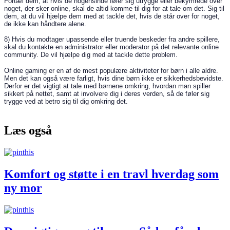
Fortæl dem, at hvis de nogensinde føler sig utrygge eller bekymrede over
noget, der sker online, skal de altid komme til dig for at tale om det. Sig til
dem, at du vil hjælpe dem med at tackle det, hvis de står over for noget,
de ikke kan håndtere alene.
8) Hvis du modtager upassende eller truende beskeder fra andre spillere,
skal du kontakte en administrator eller moderator på det relevante online
community. De vil hjælpe dig med at tackle dette problem.
Online gaming er en af de mest populære aktiviteter for børn i alle aldre.
Men det kan også være farligt, hvis dine børn ikke er sikkerhedsbevidste.
Derfor er det vigtigt at tale med børnene omkring, hvordan man spiller
sikkert på nettet, samt at involvere dig i deres verden, så de føler sig
trygge ved at betro sig til dig omkring det.
Læs også
Komfort og støtte i en travl hverdag som
ny mor