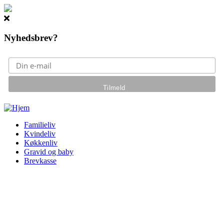
Nyhedsbrev?
Gå til hovedindhold
Familieliv
Kvindeliv
Køkkenliv
Gravid og baby
Brevkasse