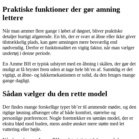
Praktiske funktioner der gør amning
lettere
Når man ammer flere gange i løbet af døgnet, bliver praktiske
detaljer hurtigt afgørende. En bh, der er svær at åbne eller ikke giver
tilstrækkelig plads, kan gøre amningen mere besværlig end
nødvendig. Derfor er funktionalitet en vigtig faktor, når man vælger
undertøj i denne periode.
En Amme BH er typisk udstyret med en åbning i skålen, der gør det
muligt at få brystet frem uden at tage hele bh’en af. Samtidig er det
vigtigt, at åbne- og lukkemekanismen er solid, da den bruges mange
gange dagligt.
Sådan vælger du den rette model
Der findes mange forskellige typer bh’er til ammende mødre, og den
rigtige løsning afhænger ofte af både komfort, størrelse og
personlige præferencer. Nogle foretrækker en sømløs model, der er
ekstra blød mod huden, mens andre ønsker mere støtte med let
vattering eller bøjle.