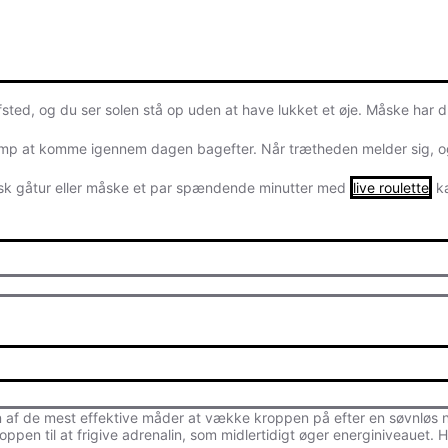
fsted, og du ser solen stå op uden at have lukket et øje. Måske har d
kamp at komme igennem dagen bagefter. Når trætheden melder sig, og 
risk gåtur eller måske et par spændende minutter med
live roulette
ka
af de mest effektive måder at vække kroppen på efter en søvnløs nat,
n til at frigive adrenalin, som midlertidigt øger energiniveauet. Hvis