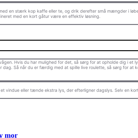
 med en stærk kop kaffe eller te, og drik derefter små mængder i løb
eret med en kort gåtur være en effektiv løsning.
gen. Hvis du har mulighed for det, så sørg for at opholde dig i et l
r dag. Så når du er færdig med at spille live roulette, så sørg for at
t vindue eller tænde ekstra lys, der efterligner dagslys. Selv en ko
ny mor