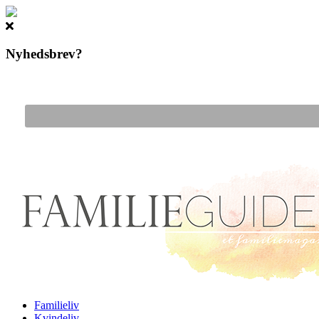
Nyhedsbrev?
Gå til hovedindhold
Familieliv
Kvindeliv