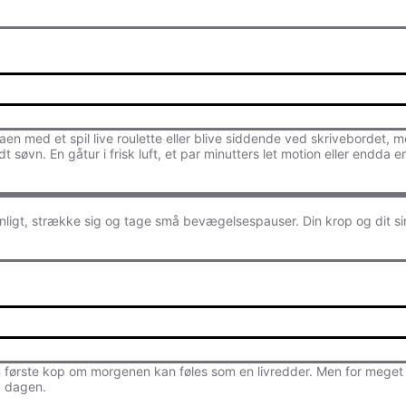
n med et spil live roulette eller blive siddende ved skrivebordet, m
idt søvn. En gåtur i frisk luft, et par minutters let motion eller endd
ligt, strække sig og tage små bevægelsespauser. Din krop og dit sind
en første kop om morgenen kan føles som en livredder. Men for meget 
å dagen.