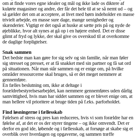
om at finde vores egne idealer og mål og ikke lade os diktere af
kulørte magasiner og andre, der får det hele til at se så nemt ud – og
så gælder det om at acceptere, at livet med børn indeholder en masse
trivielt arbejde, en masse sure dage, mange uenigheder og
skænderier. Vigtigt er det også at huske at sætte pris på og nyde de
øjeblikke, hvor alt synes at gå op i en højere enhed. Det er disse
glimt af fryd og lykke, der skal give os overskud til at overkomme
de daglige forpligtelser.
Snak sammen
Det bedste man kan gøre for sig selv og sin familie, når man føler
sig stresset og presset, er at få snakket med sin partner og få sat ord
på situationen. Når man står sammen og er enige om, på hvilke
områder ressourcerne skal bruges, så er det meget nemmere at
gennemføre.
En fælles beslutning om, ikke at deltage i
forældrebestyrelsesarbejdet, kan nemmere gennemføres uden dårlig
samvittighed, hvis man har siddet sammen og er blevet enige om, at
man hellere vil prioritere at bruge tiden på f.eks. parforholdet.
Find løsningerne i fællesskab
Følelsen af stress og pres kan reduceres, hvis vi som forældre har en
følelse af, at det er os der styrer tingene – og ikke omvendt. Det er
derfor en god ide, løbende og i fællesskab, at forsøge at skabe sig et
overblik over hverdagen og opgaverne, og sammen træffe