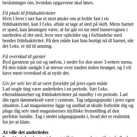
beslutninger om, hvordan opgaverne skal løses.
Få plads til fritidsaktiviteter
Hvis I hver i sær har et stort ønske om at holde fast i en
fritidsaktivitet, kan I f.eks. aftale at tage af sted på skift. Mens barnet
er spæd, kan løsningen være, at far går en tur med barnevognen i
nærheden af det sted, hvor mor opholder sig i forbindelse med
hendes fritidsaktivitet. På den måde kan hun hurtigt nå til barnet, når
det f.eks. er tid til amning.
Få overskud til gæster
Byd gæsterne på ost og rødvin, i stedet for den store 3-retters menu.
På den måde undgår I at stresse over maden inden besøget, og I vil
have mere overskud til at nyde det.
Giv jer selv lov til at være forældre på jeres egen måde
Lad nogle ting være anderledes i en periode. Sæt f.eks.
efteruddannelser og fritidsaktiviteter på standby i en periode. Lad
din egen dømmekraft være i centrum. Tag udgangspunkt i jeres egen
situation. Lad magasinerne ligge og undlad at skulle forholde dig og
plage dig selv med magasinernes idylliske fremstilling af den
perfekte familie. Tag i stedet udgangspunkt i, hvad der er realistisk
for jer at klare.
At ville det anderledes