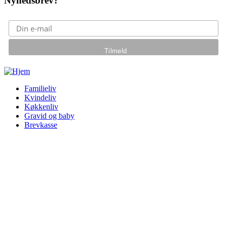
Nyhedsbrev?
Gå til hovedindhold
Familieliv
Kvindeliv
Køkkenliv
Gravid og baby
Brevkasse