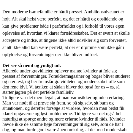
Den moderne børnefamilie er hårdt presset. Ambitionsniveauet er
højt. Alt skal helst være perfekt, og det er hårdt og opslidende og
kan give problemer både i parforholdet og i forhold til vores egen
oplevelse af, hvordan vi klarer forældreskabet. Det er svært at skulle
acceptere og indse, at tingene ikke altid udvikler sig som forventet,
at alt ikke altid kan være perfekt, at der er drømme som ikke går i
opfyldelse og forventninger der ikke bliver indfriet.
Det ser så nemt og yndigt ud.
Allerede under graviditeten oplever mange kvinder at føle sig
presset af forventninger. Forældremagasiner og bøger bliver studeret
og nærlæst, og her fremstår graviditeten og moderskabet ofte som
den rene idyl. Vi tænker, at sådan bliver det også for os – og så
starter jagten på det perfekte familieliv.
Tidligere var det mere legalt, at man var usikker og uden erfaring.
Man var nødt til at prøve sig frem, se på sig selv, sit barn og
situationen, og derefter forsøge at vurdere, hvordan man bedst fik
klaret opgaverne og løst problemerne. Tidligere var det også helt
naturligt at spørge andre og mere erfarne kvinder til råds. Kvinder
havde ikke de samme høje forventninger til sig selv, som de har i
dag, og man turde godt være åben omkring, at det med moderskab