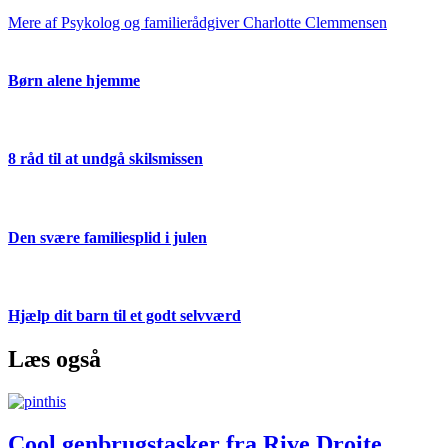
Mere af Psykolog og familierådgiver Charlotte Clemmensen
Børn alene hjemme
8 råd til at undgå skilsmissen
Den svære familiesplid i julen
Hjælp dit barn til et godt selvværd
Læs også
Cool genbrugstasker fra Rive Droite