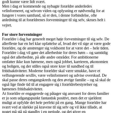
godt kunne være lidt svært.
Men i dag er kommende og nybagte forældre anderledes
velinformeret, og selvom viden og oplysning er nødvendig for at
fungere i vores samfund, så er den, i denne forbindelse, ofte
anledning til at forældrenes forventninger til sig selv, skrues helt i
vejret.
For store forventninger
Forældre i dag har generelt meget høje forventninger til sig selv. De
allerfleste har en hel klar opfattelse af, hvad det vil sige at være gode
forældre, og de anstrenger sig voldsomt for at være det – hele tiden.
Forældre i dag vil gøre det allerbedste for deres børn – og samtidig
også det allerbedste, på alle andre områder. For ambitionerne
omfatter ikke kun børnene, men også jobbet, karrieren, økonomien
og boligen, og der stilles også store krav til sundhed og til
fritidsaktiviteter. Moderne forældre skal være smukke, have et
velfungerende sexlliv, være velinformeret og udvise overskud. De
skal passe deres omgangskreds og den øvrige familie – og så skal de
også lige finde tid til at engagere sig i forældrebestyrelser og
børnenes fritidsaktiviteter.
At forældre er engagerede og påtager sig ansvaret for deres familier
er jo som udgangspunkt fantastisk positivt, men det er sjældent
muligt at opfylde det hele perfekt på en gang. Mange forældre har
svært ved at slække på kravene til sig selv og vil ikke tillade, at
noget må stå på standby i en periode, og det giver en