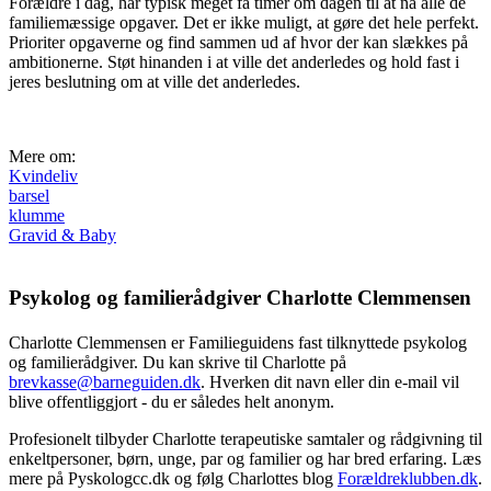
Forældre i dag, har typisk meget få timer om dagen til at nå alle de
familiemæssige opgaver. Det er ikke muligt, at gøre det hele perfekt.
Prioriter opgaverne og find sammen ud af hvor der kan slækkes på
ambitionerne. Støt hinanden i at ville det anderledes og hold fast i
jeres beslutning om at ville det anderledes.
Mere om:
Kvindeliv
barsel
klumme
Gravid & Baby
Psykolog og familierådgiver Charlotte Clemmensen
Charlotte Clemmensen er Familieguidens fast tilknyttede psykolog
og familierådgiver. Du kan skrive til Charlotte på
brevkasse@barneguiden.dk
. Hverken dit navn eller din e-mail vil
blive offentliggjort - du er således helt anonym.
Profesionelt tilbyder Charlotte terapeutiske samtaler og rådgivning til
enkeltpersoner, børn, unge, par og familier og har bred erfaring. Læs
mere på Pyskologcc.dk og følg Charlottes blog
Forældreklubben.dk
.