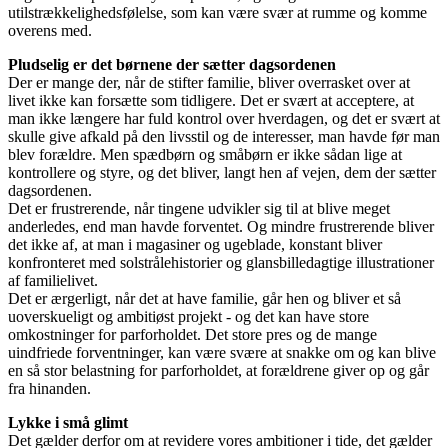
utilstrækkelighedsfølelse, som kan være svær at rumme og komme
overens med.
Pludselig er det børnene der sætter dagsordenen
Der er mange der, når de stifter familie, bliver overrasket over at
livet ikke kan forsætte som tidligere. Det er svært at acceptere, at
man ikke længere har fuld kontrol over hverdagen, og det er svært at
skulle give afkald på den livsstil og de interesser, man havde før man
blev forældre. Men spædbørn og småbørn er ikke sådan lige at
kontrollere og styre, og det bliver, langt hen af vejen, dem der sætter
dagsordenen.
Det er frustrerende, når tingene udvikler sig til at blive meget
anderledes, end man havde forventet. Og mindre frustrerende bliver
det ikke af, at man i magasiner og ugeblade, konstant bliver
konfronteret med solstrålehistorier og glansbilledagtige illustrationer
af familielivet.
Det er ærgerligt, når det at have familie, går hen og bliver et så
uoverskueligt og ambitiøst projekt - og det kan have store
omkostninger for parforholdet. Det store pres og de mange
uindfriede forventninger, kan være svære at snakke om og kan blive
en så stor belastning for parforholdet, at forældrene giver op og går
fra hinanden.
Lykke i små glimt
Det gælder derfor om at revidere vores ambitioner i tide, det gælder