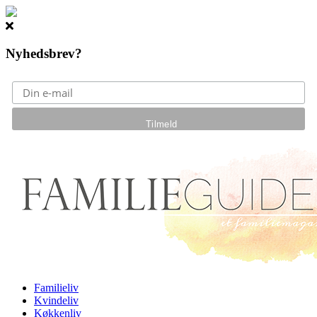
Nyhedsbrev?
Gå til hovedindhold
Familieliv
Kvindeliv
Køkkenliv