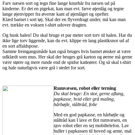
Farv næsen sort og tegn fine lange knurhår fra næsen ud på
kinderne. Er det en pigekat, kan man evt. farve øjenlåg og tegne
lange øjenvipper fra øverste kant af øjenlåget og opefter.
Klæd barnet i sort tøj. Skal der en flyverdragt under, må kan man
evt. trække en voksen t-shirt udover dragten.
Og husk halen! Du skal bruge et par meter sort torv til halen. Har du
ikke lige torv liggende, kan du evt. klippe en lang plastiksnor ud af
en sort affaldspose.
Samme fremgangsmåde kan også bruges hvis barnet ønsker at være
udklædt som mus. Her skal der bruges grå karton og øerne må gerne
være større og mere runde end de spidse katteører. Og så skal t-shirt
og hale naturligvis være grå i stedet for sort.
Rumvæsen, robot eller terning
Du skal bruge: En stor, gerne aflang,
papkasse, hvid eller grå maling,
hårbøjle, ståltråd, folie
Med en god papkasse, en hårbøjle og
ståltråd kan I lave et flot rumvæsen, en
sjov robot eller en sej mobiltelefon. Lav
huller i papkassen til hoved og arme, mal