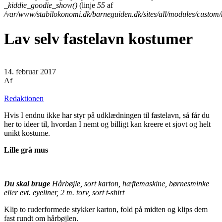
_kiddie_goodie_show()
(linje
55
af
/var/www/stabilokonomi.dk/barneguiden.dk/sites/all/modules/custom
Lav selv fastelavn kostumer
14. februar 2017
Af
Redaktionen
Hvis I endnu ikke har styr på udklædningen til fastelavn, så får du
her to ideer til, hvordan I nemt og billigt kan kreere et sjovt og helt
unikt kostume.
Lille grå mus
Du skal bruge
Hårbøjle, sort karton, hæftemaskine, børnesminke
eller evt. eyeliner, 2 m. torv, sort t-shirt
Klip to ruderformede stykker karton, fold på midten og klips dem
fast rundt om hårbøjlen.