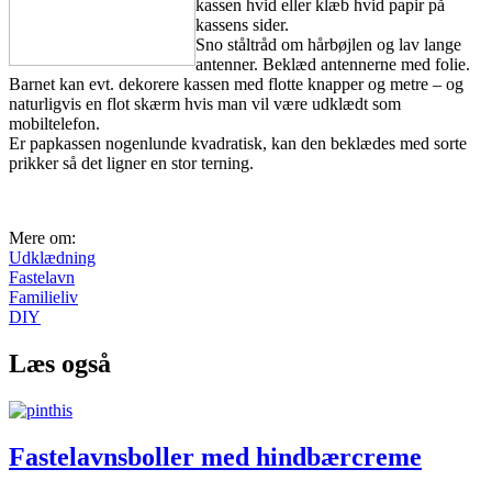
kassen hvid eller klæb hvid papir på
kassens sider.
Sno ståltråd om hårbøjlen og lav lange
antenner. Beklæd antennerne med folie.
Barnet kan evt. dekorere kassen med flotte knapper og metre – og
naturligvis en flot skærm hvis man vil være udklædt som
mobiltelefon.
Er papkassen nogenlunde kvadratisk, kan den beklædes med sorte
prikker så det ligner en stor terning.
Mere om:
Udklædning
Fastelavn
Familieliv
DIY
Læs også
Fastelavnsboller med hindbærcreme