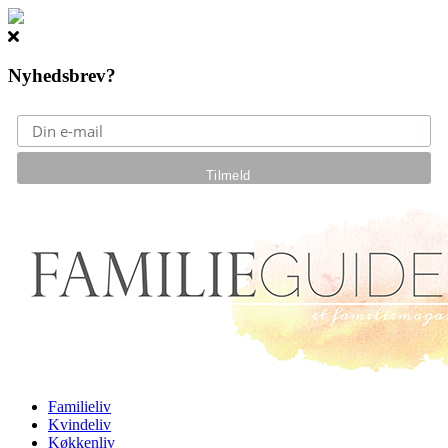
Nyhedsbrev?
Gå til hovedindhold
Familieliv
Kvindeliv
Køkkenliv