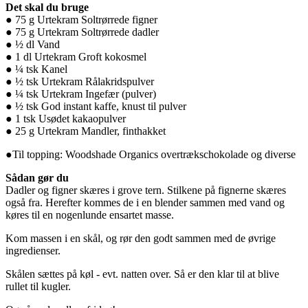
Det skal du bruge
● 75 g Urtekram Soltrørrede figner
● 75 g Urtekram Soltrørrede dadler
● ½ dl Vand
● 1 dl Urtekram Groft kokosmel
● ¼ tsk Kanel
● ½ tsk Urtekram Rålakridspulver
● ¼ tsk Urtekram Ingefær (pulver)
● ½ tsk God instant kaffe, knust til pulver
● 1 tsk Usødet kakaopulver
● 25 g Urtekram Mandler, finthakket
●Til topping: Woodshade Organics overtrækschokolade og diverse
Sådan gør du
Dadler og figner skæres i grove tern. Stilkene på fignerne skæres
også fra. Herefter kommes de i en blender sammen med vand og
køres til en nogenlunde ensartet masse.
Kom massen i en skål, og rør den godt sammen med de øvrige
ingredienser.
Skålen sættes på køl - evt. natten over. Så er den klar til at blive
rullet til kugler.