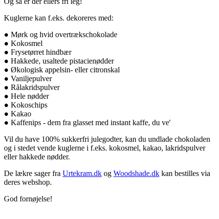
Og så er der ellers fri leg!
Kuglerne kan f.eks. dekoreres med:
● Mørk og hvid overtrækschokolade
● Kokosmel
● Frysetørret hindbær
● Hakkede, usaltede pistacienødder
● Økologisk appelsin- eller citronskal
● Vaniljepulver
● Rålakridspulver
● Hele nødder
● Kokoschips
● Kakao
● Kaffenips - dem fra glasset med instant kaffe, du ve'
Vil du have 100% sukkerfri julegodter, kan du undlade chokoladen
og i stedet vende kuglerne i f.eks. kokosmel, kakao, lakridspulver
eller hakkede nødder.
De lækre sager fra
Urtekram.dk
og
Woodshade.dk
kan bestilles via
deres webshop.
God fornøjelse!