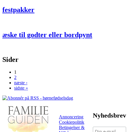
festpakker
æske til godter eller bordpynt
Sider
1
2
næste ›
sidste »
Nyhedsbrev
Annoncering
Cookiepolitik
Betingelser &