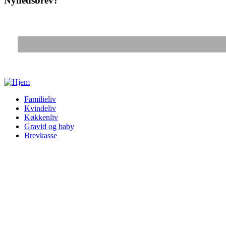
Nyhedsbrev?
Gå til hovedindhold
Familieliv
Kvindeliv
Køkkenliv
Gravid og baby
Brevkasse