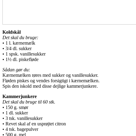
Koldskål
Det skal du bruge:
• 1 l. kærnemælk
• 3/4 dl. sukker
• 1 spsk. vanillesukker
• 1½ dl. piskefløde
Sådan gør du:
Kærnemælken røres med sukker og vanillesukker.
Fløden piskes og vendes forsigtigt i kærnemælken.
Spis den iskold med disse dejlige kammerjunkere.
Kammerjunkere
Det skal du bruge til 60 stk.
• 150 g. smør
• 1 dl. sukker
• 3 tsk. vanillesukker
• Revet skal af en usprøjtet citron
• 4 tsk. bagepulver
• 500 g. mel