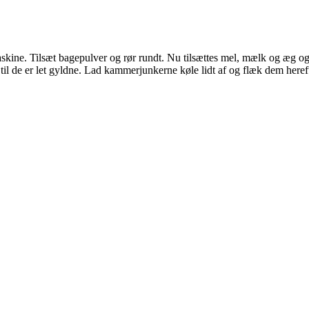
emaskine. Tilsæt bagepulver og rør rundt. Nu tilsættes mel, mælk og æg og
il de er let gyldne. Lad kammerjunkerne køle lidt af og flæk dem hereft