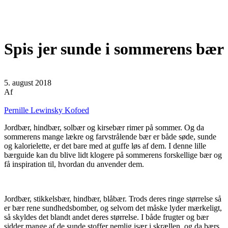
Spis jer sunde i sommerens bær
5. august 2018
Af
Pernille Lewinsky Kofoed
Jordbær, hindbær, solbær og kirsebær rimer på sommer. Og da
sommerens mange lækre og farvstrålende bær er både søde, sunde
og kalorielette, er det bare med at guffe løs af dem. I denne lille
bærguide kan du blive lidt klogere på sommerens forskellige bær og
få inspiration til, hvordan du anvender dem.
Jordbær, stikkelsbær, hindbær, blåbær. Trods deres ringe størrelse så
er bær rene sundhedsbomber, og selvom det måske lyder mærkeligt,
så skyldes det blandt andet deres størrelse. I både frugter og bær
sidder mange af de sunde stoffer nemlig især i skrællen, og da bærs