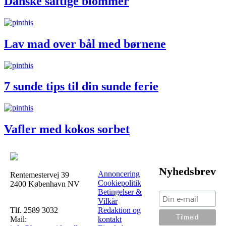
Danske saftige blommer
Lav mad over bål med børnene
7 sunde tips til din sunde ferie
Vafler med kokos sorbet
Nyhedsbrev
Annoncering
Rentemestervej 39
Cookiepolitik
2400 København NV
Betingelser &
Vilkår
Tlf. 2589 3032
Redaktion og
Mail:
kontakt