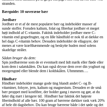
stranden.
Bærguide: 10 suveræne bær
Jordbær
Jordbær er et af de mest populære bær og indeholder masser af
sunde stoffer. Foruden kalium, folat og fibrehar jordbær et meget
højt indhold af C-vitamin. Faktisk indeholder jordbær mere C-
vitamin end grapefrugter, og en lille håndfuld er nok til at dække en
hel dags C-vitamin behov. Desuden indeholder de ellagsyre, der
menes at være kræfthæmmende og beskytte huden mod solens
skadelige stråler.
Sådan bruger du dem:
Spis jordbærrene som de er eventuelt med lidt mælk eller fløde eller
kom dem i salatskålen. Du kan også drysse dem over din yoghurt og
morgengrød eller blende dem i koldskålen. Uhmmmm….
Hindbær
Hindbær indeholder mange gode ting blandt andet C- og B-
vitaminer, folsyre, jern, kalium og magnesium. Desuden er de små
bær proppet med kostfibre, der holder gang i maven og gør, at du
føler dig mæt i længere tid. Hindbær har faktisk det højeste
fiberindhold af alle bær. 100 gram af bærrene dækker rask væk 20%
af hele dit dagsbehov. Du kan bruge bærrene både i det søde og det