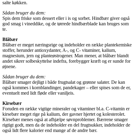
salte køkken.
Sådan bruger du dem:
Spis dem friske som dessert eller i is og sorbet. Hindbær giver også
god smag i vineddike, og de tørrede hindbærblade kan bruges som
te.
Blåbær
Blåbær er meget næringsrige og indeholder en række plantekemiske
stoffer, herunder antioxydanter, A-, og C- vitaminer, kalium,
magnesium, jern og planteøstrogener. Man mener, at blåbær blandt
andet sikrer solbeskyttelse indefra, forebygger kræft og er sunde for
øjnene.
Sådan bruger du dem:
Blåbær smager dejligt i både frugtsalat og grønne salater. De kan
også kommes i kornblandinger, pandekager – eller spises som de er,
eventuelt med lidt fløde eller vaniljeis.
Kirsebær
Foruden en række vigtige mineraler og vitaminer bl.a. C-vitamin er
kirsebær meget rige på kalium, der gavner hjertet og kolesterolet.
Kirsebær menes også at afhjælpe søvnproblemer. Bærrene smager
rigtigt godt, men da de indeholder en del frugtsukker, indeholder de
også lidt flere kalorier end mange af de andre bær.