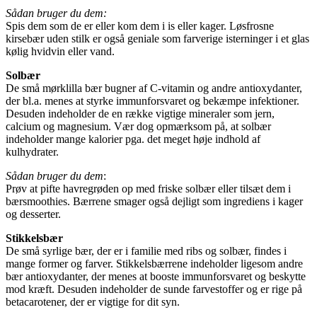
Sådan bruger du dem:
Spis dem som de er eller kom dem i is eller kager. Løsfrosne
kirsebær uden stilk er også geniale som farverige isterninger i et glas
kølig hvidvin eller vand.
Solbær
De små mørklilla bær bugner af C-vitamin og andre antioxydanter,
der bl.a. menes at styrke immunforsvaret og bekæmpe infektioner.
Desuden indeholder de en række vigtige mineraler som jern,
calcium og magnesium. Vær dog opmærksom på, at solbær
indeholder mange kalorier pga. det meget høje indhold af
kulhydrater.
Sådan bruger du dem
:
Prøv at pifte havregrøden op med friske solbær eller tilsæt dem i
bærsmoothies. Bærrene smager også dejligt som ingrediens i kager
og desserter.
Stikkelsbær
De små syrlige bær, der er i familie med ribs og solbær, findes i
mange former og farver. Stikkelsbærrene indeholder ligesom andre
bær antioxydanter, der menes at booste immunforsvaret og beskytte
mod kræft. Desuden indeholder de sunde farvestoffer og er rige på
betacarotener, der er vigtige for dit syn.