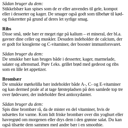
Sådan bruger du dem:
Stikkelsbær kan spises som de er eller anvendes til gele, kompot
eller i desserter og kager. De smager også godt som tilbehør til kød-
og fiskeretter på grund af deres let syrlige smag.
Ribs
Disse små, røde bær er meget rige på kalium – et mineral, der bl.a.
gavner dine celler og muskler. Desuden indeholder de calcium, der
er godt for knoglerne og C-vitaminer, der booster immunforsvaret.
Sådan bruger du dem:
De smukke bær kan bruges både i desserter, kager, marmelade,
salater og aftensmad. Prøv f.eks. grillet brød med gedeost og ribs
som en lille let appetizer.
Brombær
De smukke mørkelilla bær indeholder både A-, C- og E-vitaminer
og kan dermed prale af at tage førstepladsen på den samlede top tre
over fødevarer, der indeholder flest antioxydanter.
Sådan bruger du dem:
Spis dine brombær rå, da de mister en del vitaminer, hvis de
udsættes for varme. Kom lidt friske brombær over din yoghurt eller
havregrød om morgenen eller drys dem i den grønne salat. Du kan
også tilsætte dem sammen med andre bær i en smoothie.