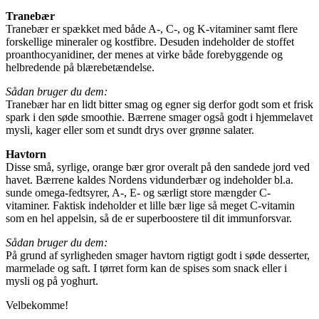
Tranebær
Tranebær er spækket med både A-, C-, og K-vitaminer samt flere
forskellige mineraler og kostfibre. Desuden indeholder de stoffet
proanthocyanidiner, der menes at virke både forebyggende og
helbredende på blærebetændelse.
Sådan bruger du dem:
Tranebær har en lidt bitter smag og egner sig derfor godt som et frisk
spark i den søde smoothie. Bærrene smager også godt i hjemmelavet
mysli, kager eller som et sundt drys over grønne salater.
Havtorn
Disse små, syrlige, orange bær gror overalt på den sandede jord ved
havet. Bærrene kaldes Nordens vidunderbær og indeholder bl.a.
sunde omega-fedtsyrer, A-, E- og særligt store mængder C-
vitaminer. Faktisk indeholder et lille bær lige så meget C-vitamin
som en hel appelsin, så de er superboostere til dit immunforsvar.
Sådan bruger du dem:
På grund af syrligheden smager havtorn rigtigt godt i søde desserter,
marmelade og saft. I tørret form kan de spises som snack eller i
mysli og på yoghurt.
Velbekomme!