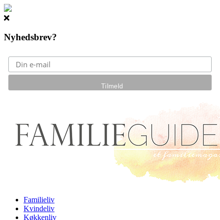
Nyhedsbrev?
Gå til hovedindhold
Familieliv
Kvindeliv
Køkkenliv