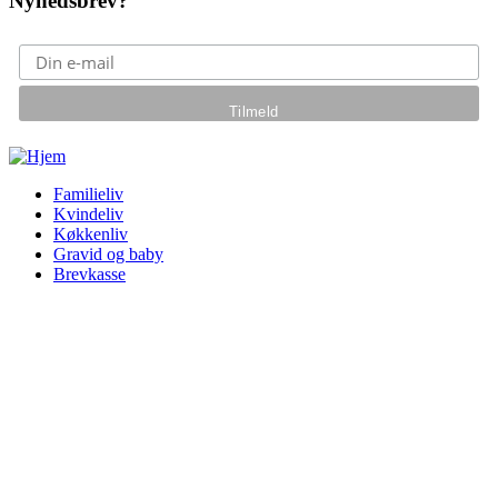
Nyhedsbrev?
Gå til hovedindhold
Familieliv
Kvindeliv
Køkkenliv
Gravid og baby
Brevkasse