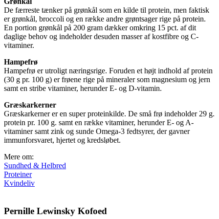
Grønkål
De færreste tænker på grønkål som en kilde til protein, men faktisk
er grønkål, broccoli og en række andre grøntsager rige på protein.
En portion grønkål på 200 gram dækker omkring 15 pct. af dit
daglige behov og indeholder desuden masser af kostfibre og C-
vitaminer.
Hampefrø
Hampefrø er utroligt næringsrige. Foruden et højt indhold af protein
(30 g pr. 100 g) er frøene rige på mineraler som magnesium og jern
samt en stribe vitaminer, herunder E- og D-vitamin.
Græskarkerner
Græskarkerner er en super proteinkilde. De små frø indeholder 29 g.
protein pr. 100 g. samt en række vitaminer, herunder E- og A-
vitaminer samt zink og sunde Omega-3 fedtsyrer, der gavner
immunforsvaret, hjertet og kredsløbet.
Mere om:
Sundhed & Helbred
Proteiner
Kvindeliv
Pernille Lewinsky Kofoed