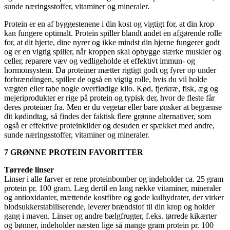
sunde næringsstoffer, vitaminer og mineraler.
Protein er en af byggestenene i din kost og vigtigt for, at din krop
kan fungere optimalt. Protein spiller blandt andet en afgørende rolle
for, at dit hjerte, dine nyrer og ikke mindst din hjerne fungerer godt
og er en vigtig spiller, når kroppen skal opbygge stærke muskler og
celler, reparere væv og vedligeholde et effektivt immun- og
hormonsystem. Da proteiner mætter rigtigt godt og fyrer op under
forbrændingen, spiller de også en vigtig rolle, hvis du vil holde
vægten eller tabe nogle overflødige kilo. Kød, fjerkræ, fisk, æg og
mejeriprodukter er rige på protein og typisk der, hvor de fleste får
deres proteiner fra. Men er du vegetar eller bare ønsker at begrænse
dit kødindtag, så findes der faktisk flere grønne alternativer, som
også er effektive proteinkilder og desuden er spækket med andre,
sunde næringsstoffer, vitaminer og mineraler.
7 GRØNNE PROTEIN FAVORITTER
Tørrede linser
Linser i alle farver er rene proteinbomber og indeholder ca. 25 gram
protein pr. 100 gram. Læg dertil en lang række vitaminer, mineraler
og antioxidanter, mættende kostfibre og gode kulhydrater, der virker
blodsukkerstabiliserende, leverer brændstof til din krop og holder
gang i maven. Linser og andre bælgfrugter, f.eks. tørrede kikærter
og bønner, indeholder næsten lige så mange gram protein pr. 100