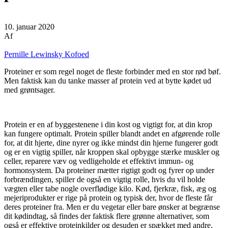
10. januar 2020
Af
Pernille Lewinsky Kofoed
Proteiner er som regel noget de fleste forbinder med en stor rød bøf.
Men faktisk kan du tanke masser af protein ved at bytte kødet ud
med grøntsager.
Protein er en af byggestenene i din kost og vigtigt for, at din krop
kan fungere optimalt. Protein spiller blandt andet en afgørende rolle
for, at dit hjerte, dine nyrer og ikke mindst din hjerne fungerer godt
og er en vigtig spiller, når kroppen skal opbygge stærke muskler og
celler, reparere væv og vedligeholde et effektivt immun- og
hormonsystem. Da proteiner mætter rigtigt godt og fyrer op under
forbrændingen, spiller de også en vigtig rolle, hvis du vil holde
vægten eller tabe nogle overflødige kilo. Kød, fjerkræ, fisk, æg og
mejeriprodukter er rige på protein og typisk der, hvor de fleste får
deres proteiner fra. Men er du vegetar eller bare ønsker at begrænse
dit kødindtag, så findes der faktisk flere grønne alternativer, som
også er effektive proteinkilder og desuden er spækket med andre,