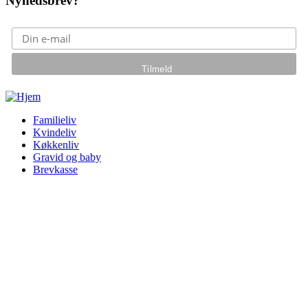
Nyhedsbrev?
Gå til hovedindhold
Familieliv
Kvindeliv
Køkkenliv
Gravid og baby
Brevkasse