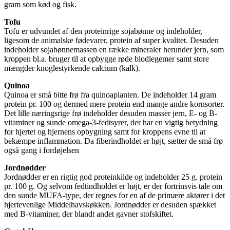
gram som kød og fisk.
Tofu
Tofu er udvundet af den proteinrige sojabønne og indeholder,
ligesom de animalske fødevarer, protein af super kvalitet. Desuden
indeholder sojabønnemassen en række mineraler herunder jern, som
kroppen bl.a. bruger til at opbygge røde blodlegemer samt store
mængder knoglestyrkende calcium (kalk).
Quinoa
Quinoa er små bitte frø fra quinoaplanten. De indeholder 14 gram
protein pr. 100 og dermed mere protein end mange andre kornsorter.
Det lille næringsrige frø indeholder desuden masser jern, E- og B-
vitaminer og sunde omega-3-fedtsyrer, der har en vigtig betydning
for hjertet og hjernens opbygning samt for kroppens evne til at
bekæmpe inflammation. Da fiberindholdet er højt, sætter de små frø
også gang i fordøjelsen
Jordnødder
Jordnødder er en rigtig god proteinkilde og indeholder 25 g. protein
pr. 100 g. Og selvom fedtindholdet er højt, er der fortrinsvis tale om
den sunde MUFA-type, der regnes for en af de primære aktører i det
hjertevenlige Middelhavskøkken. Jordnødder er desuden spækket
med B-vitaminer, der blandt andet gavner stofskiftet.