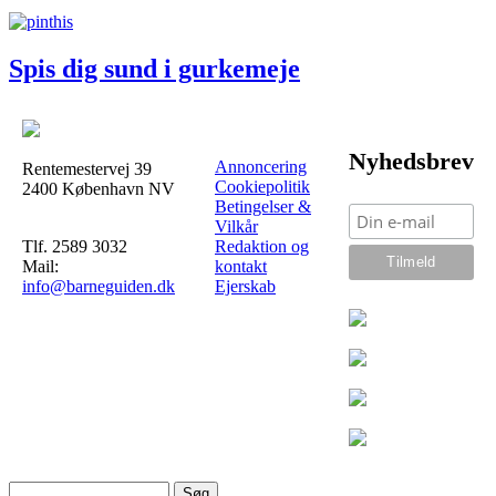
Spis dig sund i gurkemeje
Nyhedsbrev
Annoncering
Rentemestervej 39
Cookiepolitik
2400 København NV
Betingelser &
Vilkår
Tlf. 2589 3032
Redaktion og
Mail:
kontakt
info@barneguiden.dk
Ejerskab
Søg