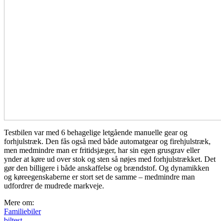
Testbilen var med 6 behagelige letgående manuelle gear og
forhjulstræk. Den fås også med både automatgear og firehjulstræk,
men medmindre man er fritidsjæger, har sin egen grusgrav eller
ynder at køre ud over stok og sten så nøjes med forhjulstrækket. Det
gør den billigere i både anskaffelse og brændstof. Og dynamikken
og køreegenskaberne er stort set de samme – medmindre man
udfordrer de mudrede markveje.
Mere om:
Familiebiler
biltest