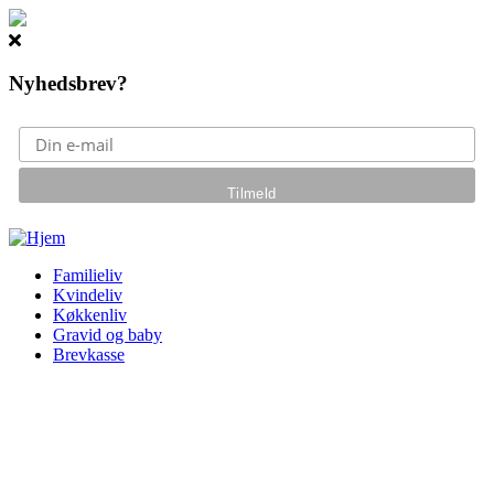
Nyhedsbrev?
Gå til hovedindhold
Familieliv
Kvindeliv
Køkkenliv
Gravid og baby
Brevkasse