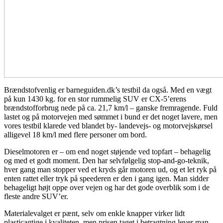
Brændstofvenlig er barneguiden.dk’s testbil da også. Med en vægt
på kun 1430 kg. for en stor rummelig SUV er CX-5’erens
brændstofforbrug nede på ca. 21,7 km/l – ganske fremragende. Fuld
lastet og på motorvejen med sømmet i bund er det noget lavere, men
vores testbil klarede ved blandet by- landevejs- og motorvejskørsel
alligevel 18 km/l med flere personer om bord.
Dieselmotoren er – om end noget støjende ved topfart – behagelig
og med et godt moment. Den har selvfølgelig stop-and-go-teknik,
hver gang man stopper ved et kryds går motoren ud, og et let ryk på
enten rattet eller tryk på speederen er den i gang igen. Man sidder
behageligt højt oppe over vejen og har det gode overblik som i de
fleste andre SUV’er.
Materialevalget er pænt, selv om enkle knapper virker lidt
plasticagtige i kvaliteten, men prisen taget i betragtning lever man