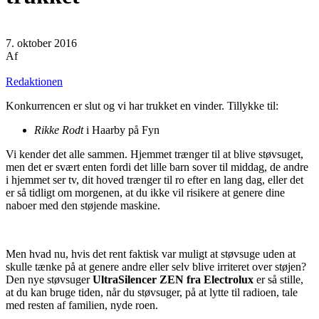
7. oktober 2016
Af
Redaktionen
Konkurrencen er slut og vi har trukket en vinder. Tillykke til:
Rikke Rodt
i Haarby på Fyn
Vi kender det alle sammen. Hjemmet trænger til at blive støvsuget,
men det er svært enten fordi det lille barn sover til middag, de andre
i hjemmet ser tv, dit hoved trænger til ro efter en lang dag, eller det
er så tidligt om morgenen, at du ikke vil risikere at genere dine
naboer med den støjende maskine.
Men hvad nu, hvis det rent faktisk var muligt at støvsuge uden at
skulle tænke på at genere andre eller selv blive irriteret over støjen?
Den nye støvsuger
UltraSilencer ZEN fra Electrolux
er så stille,
at du kan bruge tiden, når du støvsuger, på at lytte til radioen, tale
med resten af familien, nyde roen.