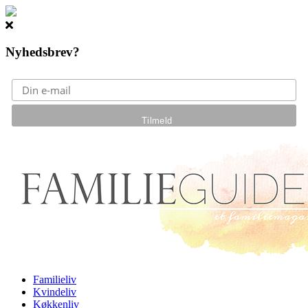
Nyhedsbrev?
Gå til hovedindhold
Familieliv
Kvindeliv
Køkkenliv