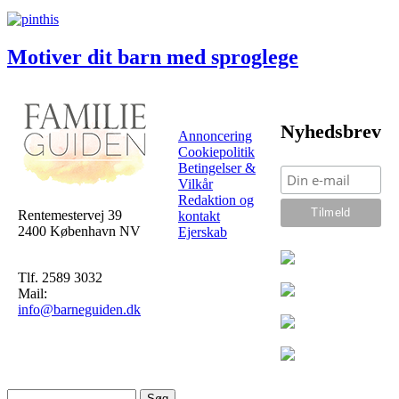
Motiver dit barn med sproglege
Nyhedsbrev
Annoncering
Cookiepolitik
Betingelser &
Vilkår
Redaktion og
Rentemestervej 39
kontakt
2400 København NV
Ejerskab
Tlf. 2589 3032
Mail:
info@barneguiden.dk
Søg