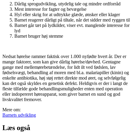
Dårlig sprogudvikling, utydelig tale og mindre ordforråd
Mest interesse for fagter og bevægelse
Hyl eller skrig for at udtrykke glæde, ønsker eller klager
Barnet reagerer dårligt på tiltale, når det sidder med ryggen til
Barnet går tæt på lydkilder, viser evt. manglende interesse for
lyd
Barnet bruger høj stemme
Nedsat hørelse rammer faktisk over 1.000 nyfødte hvert år. Der er
mange faktorer, som kan give dårlig hørelse/døvhed. Gentagne
gange med mellemørebetændelse, for lidt ilt ved fødslen, lav
fødselsvægt, behandling af moren med bl.a. malariapiller (kinin) og
enkelte antibiotika, høj støj rettet direkte mod øret, og selvfølgelig
kan det også skyldes en genetisk defekt. Heldigvis er der i langt de
fleste tilfælde gode behandlingsmuligheder enten med operation
eller indopereret høreapparat, som giver barnet en sund og god
livskvalitet fremover.
Mere om:
Barnets udvikling
Læs også