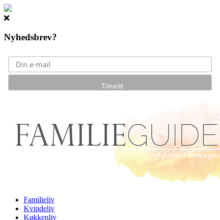
Nyhedsbrev?
Gå til hovedindhold
Familieliv
Kvindeliv
Køkkenliv