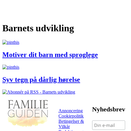
Barnets udvikling
Motiver dit barn med sproglege
Syv tegn på dårlig hørelse
Nyhedsbrev
Annoncering
Cookiepolitik
Betingelser &
Vilkår