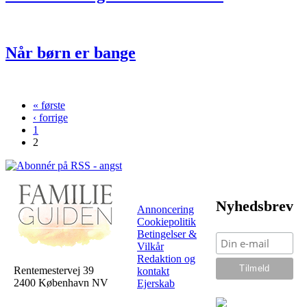
Når børn er bange
« første
Sider
‹ forrige
1
2
Nyhedsbrev
Annoncering
Cookiepolitik
Betingelser &
Vilkår
Redaktion og
Rentemestervej 39
kontakt
2400 København NV
Ejerskab