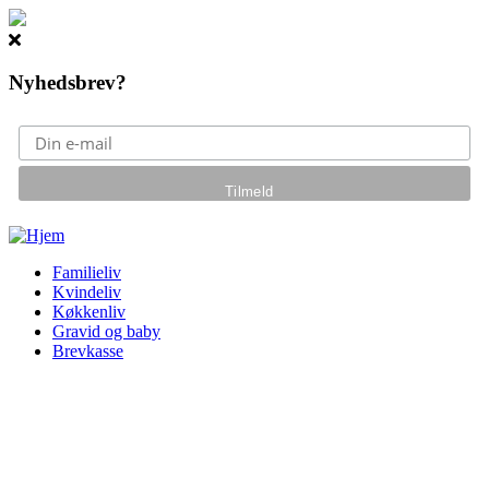
Nyhedsbrev?
Gå til hovedindhold
Familieliv
Kvindeliv
Køkkenliv
Gravid og baby
Brevkasse